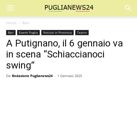
Home
Bari
Bari
Eventi Puglia
Notizie in Provincia
Teatro
A Putignano, il 6 gennaio va
in scena “Schiaccianoci
swing”
Da
Redazione Puglianews24
-
1 Gennaio 2025