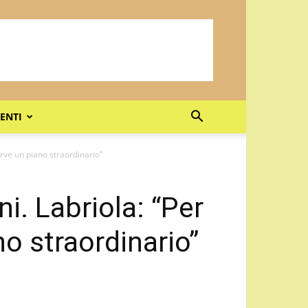
ENTI
erve un piano straordinario”
i. Labriola: “Per
o straordinario”