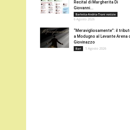
Recital di Margherita Di
Giovanni...
Barletta-Andria-Trani notizie
6 Agosto 2026
“Meravigliosamente”: il tribu
a Modugno al Levante Arena 
Giovinazzo
5 Agosto 2026
Bari