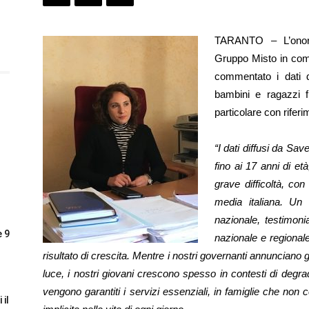
TARANTO – L’onore
Gruppo Misto in com
commentato i dati d
bambini e ragazzi fi
particolare con riferi
“I dati diffusi da Sav
fino ai 17 anni di età
grave difficoltà, co
media italiana. Un
nazionale, testimon
e 9
nazionale e regional
risultato di crescita. Mentre i nostri governanti annunciano 
luce, i nostri giovani crescono spesso in contesti di degr
vengono garantiti i servizi essenziali, in famiglie che non c
 il