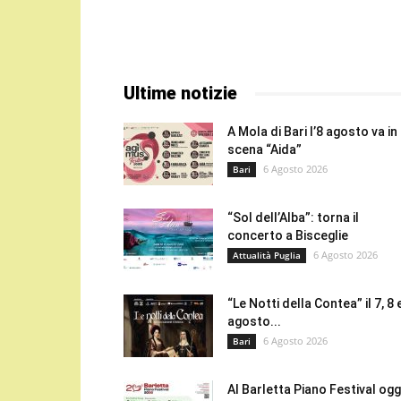
Ultime notizie
A Mola di Bari l’8 agosto va in
scena “Aida”
6 Agosto 2026
Bari
“Sol dell’Alba”: torna il
concerto a Bisceglie
6 Agosto 2026
Attualità Puglia
“Le Notti della Contea” il 7, 8 
agosto...
6 Agosto 2026
Bari
Al Barletta Piano Festival oggi