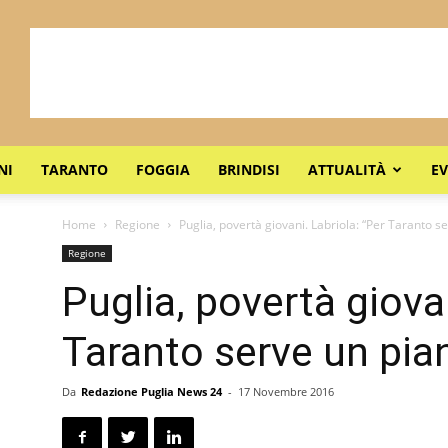
NI
TARANTO
FOGGIA
BRINDISI
ATTUALITÀ
EV
Home
Regione
Puglia, povertà giovani. Labriola: “Per Taranto s
Regione
Puglia, povertà giovan
Taranto serve un pian
Da
Redazione Puglia News 24
-
17 Novembre 2016