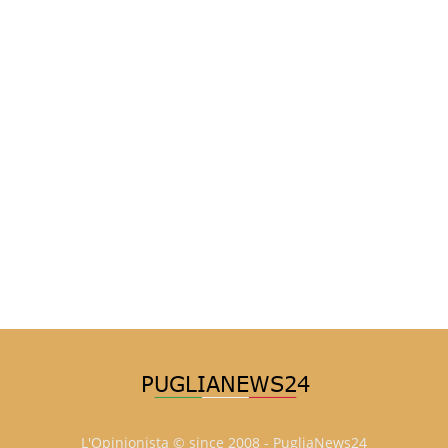
L'Opinionista © since 2008 - PugliaNews24