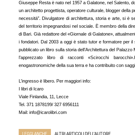
Giuseppe Resta è nato nel 1957 a Galatone, nel Salento, d
un architetto progettista, operatore culturale, blogger della
necessità”. Divulgatore di architettura, storia e arte, si è
del territorio impegnandosi nel sociale. È membro della direz
di Bari. Già redattore del «Giornale di Galatone», attualment
i fondatori. Dal 2003 a oggi è stato tutor e formatore per il
pubblicato un libro sulla storia dell’Architettura del Palaz
l’apprezzato libro di racconti «Scirocchi barocchi».
enogastronomiche della sua terra e ha contribuito con saggi
L’ingresso è libero. Per maggiori info:
I libri di Icaro
Viale Finlandia, 11, Lecce
Tel. 371 1878199/ 327 6956111
Mail: info@icarolibri.com
LEGGI ANCHE
ALTRI ARTICOLI DELL'AUTORE