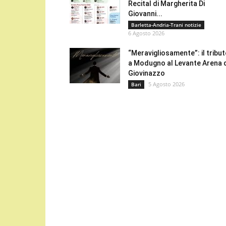
Recital di Margherita Di
Giovanni...
Barletta-Andria-Trani notizie
6 Agosto 2026
“Meravigliosamente”: il tribu
a Modugno al Levante Arena 
Giovinazzo
5 Agosto 2026
Bari