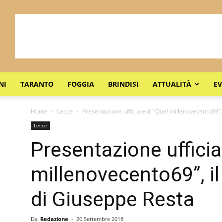
NI
TARANTO
FOGGIA
BRINDISI
ATTUALITÀ
EV
Home
Lecce
Presentazione ufficiale di “Quel millenovecento69”
Lecce
Presentazione ufficia
millenovecento69”, 
di Giuseppe Resta
Da
Redazione
-
20 Settembre 2018