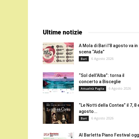
Ultime notizie
A Mola di Bari l’8 agosto va in
scena “Aida”
6 Agosto 2026
Bari
“Sol dell’Alba”: torna il
concerto a Bisceglie
6 Agosto 2026
Attualità Puglia
“Le Notti della Contea” il 7, 8 
agosto...
6 Agosto 2026
Bari
Al Barletta Piano Festival oggi