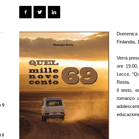
Domenica 
Finlandia, 
Verrà pres
ore 19.00,
Lecce, “Qu
Resta.
Il testo, 
romanzo d
e 9
adolescen
educazione 
 il