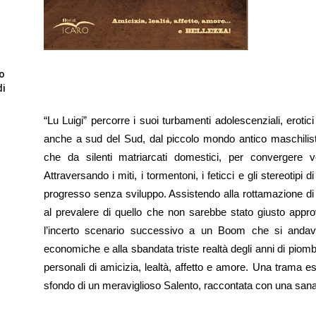
to
di
“Lu Luigi” percorre i suoi turbamenti adolescenziali, eroti
anche a sud del Sud, dal piccolo mondo antico maschilista
che da silenti matriarcati domestici, per convergere
Attraversando i miti, i tormentoni, i feticci e gli stereotipi
progresso senza sviluppo. Assistendo alla rottamazione di
al prevalere di quello che non sarebbe stato giusto approv
l’incerto scenario successivo a un Boom che si andava 
economiche e alla sbandata triste realtà degli anni di piombo
personali di amicizia, lealtà, affetto e amore. Una trama 
sfondo di un meraviglioso Salento, raccontata con una sana i