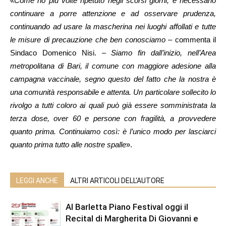
«
Come ho più volte ripetuto negli scorsi giorni, è necessario
continuare a porre attenzione e ad osservare prudenza,
continuando ad usare la mascherina nei luoghi affollati e tutte
le misure di precauzione che ben conosciamo
– commenta il
Sindaco Domenico Nisi. –
Siamo fin dall’inizio, nell’Area
metropolitana di Bari, il comune con maggiore adesione alla
campagna vaccinale, segno questo del fatto che la nostra è
una comunità responsabile e attenta. Un particolare sollecito lo
rivolgo a tutti coloro ai quali può già essere somministrata la
terza dose, over 60 e persone con fragilità, a provvedere
quanto prima. Continuiamo così: è l’unico modo per lasciarci
quanto prima tutto alle nostre spalle
».
LEGGI ANCHE
ALTRI ARTICOLI DELL'AUTORE
Al Barletta Piano Festival oggi il
Recital di Margherita Di Giovanni e