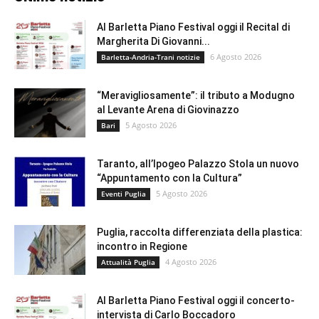
Al Barletta Piano Festival oggi il Recital di
Margherita Di Giovanni...
6 Agosto 2026
Barletta-Andria-Trani notizie
“Meravigliosamente”: il tributo a Modugno
al Levante Arena di Giovinazzo
5 Agosto 2026
Bari
Taranto, all’Ipogeo Palazzo Stola un nuovo
“Appuntamento con la Cultura”
5 Agosto 2026
Eventi Puglia
Puglia, raccolta differenziata della plastica:
incontro in Regione
4 Agosto 2026
Attualità Puglia
Al Barletta Piano Festival oggi il concerto-
intervista di Carlo Boccadoro