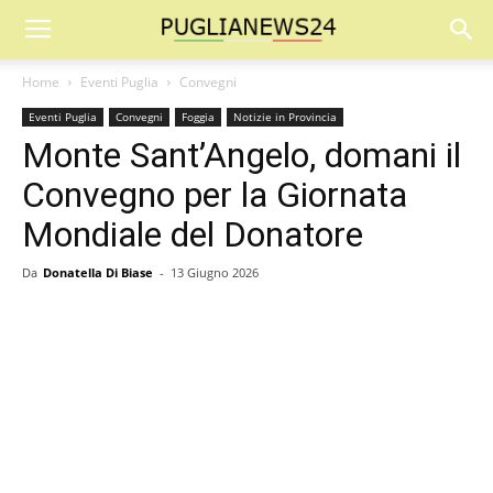
Home
Eventi Puglia
Convegni
Eventi Puglia
Convegni
Foggia
Notizie in Provincia
Monte Sant’Angelo, domani il
Convegno per la Giornata
Mondiale del Donatore
Da
Donatella Di Biase
-
13 Giugno 2026