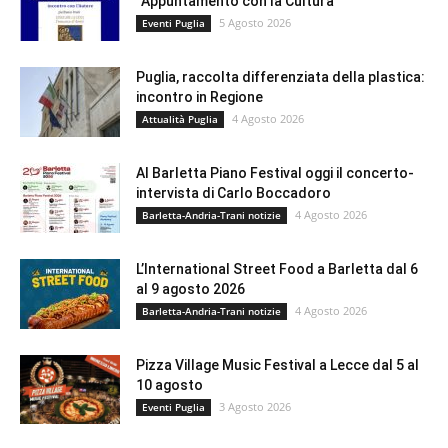
“Appuntamento con la Cultura”
5 Agosto 2026
Eventi Puglia
Puglia, raccolta differenziata della plastica:
incontro in Regione
4 Agosto 2026
Attualità Puglia
Al Barletta Piano Festival oggi il concerto-
intervista di Carlo Boccadoro
4 Agosto 2026
Barletta-Andria-Trani notizie
L’International Street Food a Barletta dal 6
al 9 agosto 2026
4 Agosto 2026
Barletta-Andria-Trani notizie
Pizza Village Music Festival a Lecce dal 5 al
10 agosto
3 Agosto 2026
Eventi Puglia