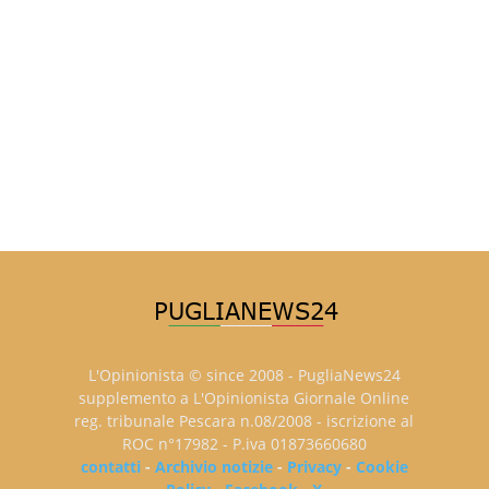
L'Opinionista © since 2008 - PugliaNews24
supplemento a L'Opinionista Giornale Online
reg. tribunale Pescara n.08/2008 - iscrizione al
ROC n°17982 - P.iva 01873660680
contatti
-
Archivio notizie
-
Privacy
-
Cookie