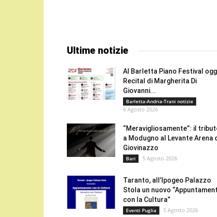
Ultime notizie
Al Barletta Piano Festival oggi
Recital di Margherita Di
Giovanni...
Barletta-Andria-Trani notizie
6 Agosto 2026
“Meravigliosamente”: il tribu
a Modugno al Levante Arena 
Giovinazzo
5 Agosto 2026
Bari
Taranto, all’Ipogeo Palazzo
Stola un nuovo “Appuntamen
con la Cultura”
5 Agosto 2026
Eventi Puglia