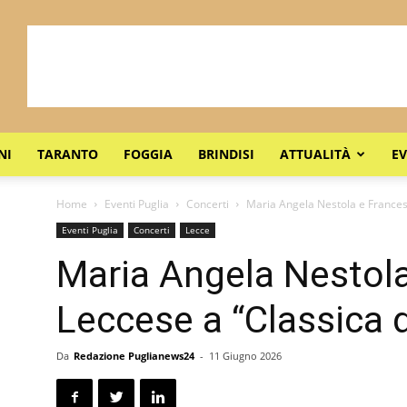
NI
TARANTO
FOGGIA
BRINDISI
ATTUALITÀ
EV
Home
Eventi Puglia
Concerti
Maria Angela Nestola e Frances
Eventi Puglia
Concerti
Lecce
Maria Angela Nestol
Leccese a “Classica 
Da
Redazione Puglianews24
-
11 Giugno 2026