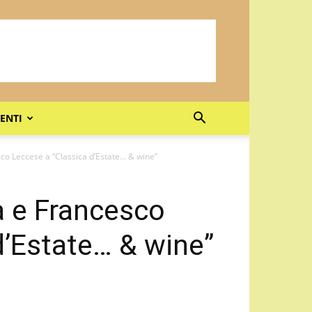
ENTI
co Leccese a “Classica d’Estate… & wine”
a e Francesco
d’Estate… & wine”