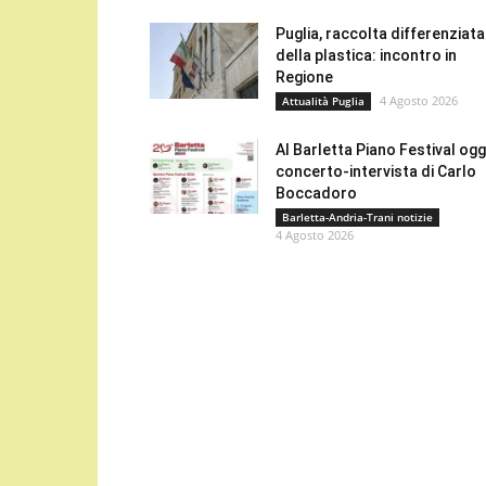
Puglia, raccolta differenziata
della plastica: incontro in
Regione
4 Agosto 2026
Attualità Puglia
Al Barletta Piano Festival oggi
concerto-intervista di Carlo
Boccadoro
Barletta-Andria-Trani notizie
4 Agosto 2026