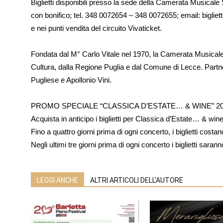
Biglietti disponibili presso la sede della Camerata Musical
con bonifico; tel. 348 0072654 – 348 0072655; email: bigli
e nei punti vendita del circuito Vivaticket.
Fondata dal M° Carlo Vitale nel 1970, la Camerata Musicale 
Cultura, dalla Regione Puglia e dal Comune di Lecce. Part
Pugliese e Apollonio Vini.
PROMO SPECIALE “CLASSICA D’ESTATE… & WINE” 2
Acquista in anticipo i biglietti per Classica d’Estate… & win
Fino a quattro giorni prima di ogni concerto, i biglietti costano
Negli ultimi tre giorni prima di ogni concerto i biglietti saranno
LEGGI ANCHE
ALTRI ARTICOLI DELL'AUTORE