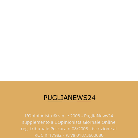
L'Opinionista © since 2008 - PugliaNews24
supplemento a L'Opinionista Giornale Online
reg. tribunale Pescara n.08/2008 - iscrizione al
ROC n°17982 - P.iva 01873660680