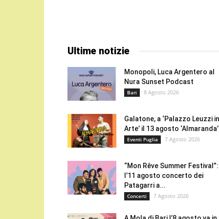
Ultime notizie
Monopoli, Luca Argentero al
Nura Sunset Podcast
8 Agosto 2026
Bari
Galatone, a ‘Palazzo Leuzzi i
Arte’ il 13 agosto ‘Almaranda’.
7 Agosto 2026
Eventi Puglia
“Mon Rêve Summer Festival”:
l’11 agosto concerto dei
Patagarri a...
7 Agosto 2026
Concerti
A Mola di Bari l’8 agosto va in