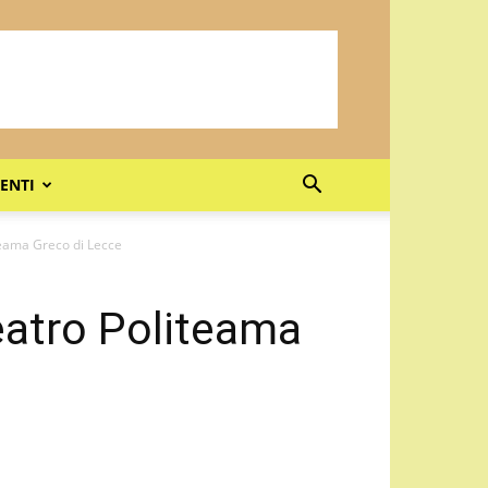
ENTI
iteama Greco di Lecce
Teatro Politeama