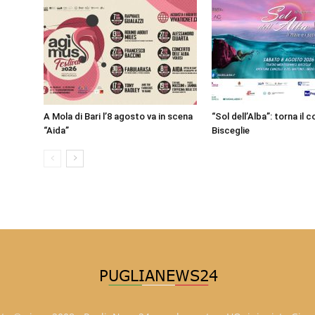
A Mola di Bari l’8 agosto va in scena
“Sol dell’Alba”: torna il 
“Aida”
Bisceglie