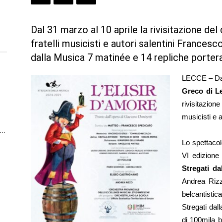
Dal 31 marzo al 10 aprile la rivisitazione del
fratelli musicisti e autori salentini France
dalla Musica 7 matinée e 14 repliche porter
LECCE – Dal 
Greco di L
rivisitazion
musicisti e a
n
..
Lo spettacol
VI edizione
Stregati da
Andrea Rizz
belcantisti
Stregati dal
di 100mila b