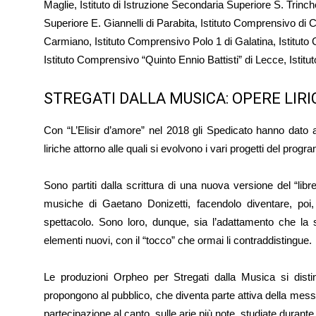
Maglie, Istituto di Istruzione Secondaria Superiore S. Trinch
Superiore E. Giannelli di Parabita, Istituto Comprensivo di 
Carmiano, Istituto Comprensivo Polo 1 di Galatina, Istitut
Istituto Comprensivo “Quinto Ennio Battisti” di Lecce, Istit
STREGATI DALLA MUSICA: OPERE LIR
Con “L’Elisir d’amore” nel 2018 gli Spedicato hanno dato av
liriche attorno alle quali si evolvono i vari progetti del progr
Sono partiti dalla scrittura di una nuova versione del “lib
musiche di Gaetano Donizetti, facendolo diventare, poi, 
spettacolo. Sono loro, dunque, sia l’adattamento che la sc
elementi nuovi, con il “tocco” che ormai li contraddistingue.
Le produzioni Orpheo per Stregati dalla Musica si disting
propongono al pubblico, che diventa parte attiva della mes
partecipazione al canto, sulle arie più note, studiate durante