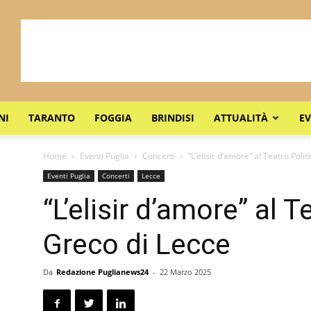
NI
TARANTO
FOGGIA
BRINDISI
ATTUALITÀ
EV
Home
Eventi Puglia
Concerti
“L’elisir d’amore” al Teatro Pol
Eventi Puglia
Concerti
Lecce
“L’elisir d’amore” al 
Greco di Lecce
Da
Redazione Puglianews24
-
22 Marzo 2025