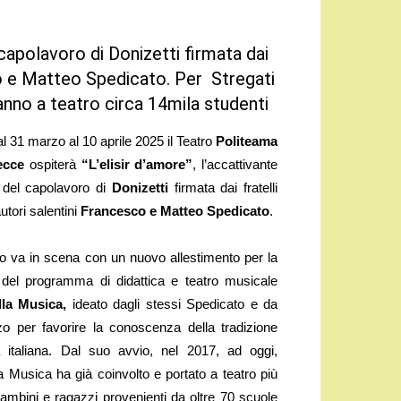
 capolavoro di Donizetti firmata dai
sco e Matteo Spedicato. Per Stregati
anno a teatro circa 14mila studenti
31 marzo al 10 aprile 2025 il Teatro
Politeama
ecce
ospiterà
“L’elisir d’amore”
, l’accattivante
e del capolavoro di
Donizetti
firmata dai fratelli
utori salentini
Francesco e Matteo Spedicato
.
o va in scena con un nuovo allestimento per la
 del programma di didattica e teatro musicale
lla Musica,
ideato dagli stessi Spedicato e da
o per favorire la conoscenza della tradizione
ca italiana. Dal suo avvio, nel 2017, ad oggi,
la Musica ha già coinvolto e portato a teatro più
ambini e ragazzi provenienti da oltre 70 scuole