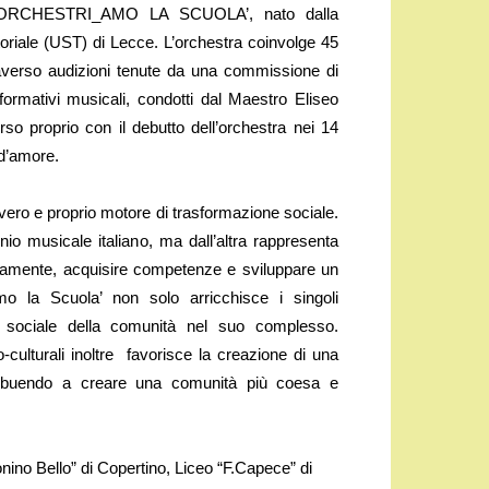
to ‘ORCHESTRI_AMO LA SCUOLA’, nato dalla
toriale (UST) di Lecce. L’orchestra coinvolge 45
traverso audizioni tenute da una commissione di
formativi musicali, condotti dal Maestro Eliseo
so proprio con il debutto dell’orchestra nei 14
 d’amore.
 vero e proprio motore di trasformazione sociale.
nio musicale italiano, ma dall’altra rappresenta
sticamente, acquisire competenze e sviluppare un
o la Scuola’ non solo arricchisce i singoli
e sociale della comunità nel suo complesso.
o-culturali inoltre favorisce la creazione di una
ontribuendo a creare una comunità più coesa e
nino Bello” di Copertino, Liceo “F.Capece” di