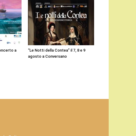
concerto a
“Le Notti della Contea” il 7, 8 e 9
agosto a Conversano