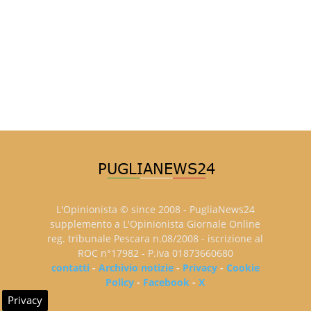
L'Opinionista © since 2008 - PugliaNews24
supplemento a L'Opinionista Giornale Online
reg. tribunale Pescara n.08/2008 - iscrizione al
ROC n°17982 - P.iva 01873660680
contatti
-
Archivio notizie
-
Privacy
-
Cookie
Policy
-
Facebook
-
X
Privacy