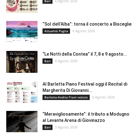
6 Agosto 2026
Bari
“Sol dell’Alba”: torna il concerto a Bisceglie
6 Agosto 2026
Attualità Puglia
“Le Notti della Contea” il 7, 8 e 9 agosto...
6 Agosto 2026
Bari
Al Barletta Piano Festival oggi il Recital di
Margherita Di Giovanni...
6 Agosto 2026
Barletta-Andria-Trani notizie
“Meravigliosamente”: il tributo a Modugno
al Levante Arena di Giovinazzo
5 Agosto 2026
Bari