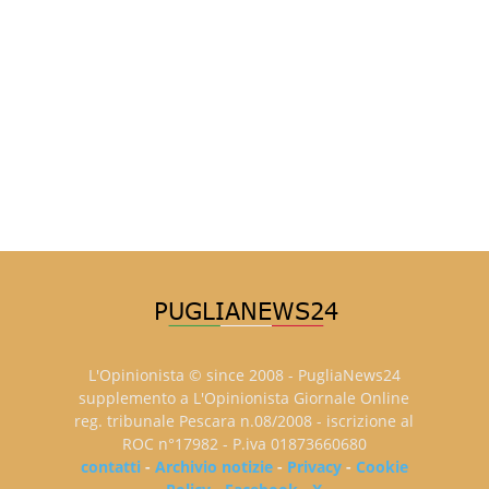
L'Opinionista © since 2008 - PugliaNews24
supplemento a L'Opinionista Giornale Online
reg. tribunale Pescara n.08/2008 - iscrizione al
ROC n°17982 - P.iva 01873660680
contatti
-
Archivio notizie
-
Privacy
-
Cookie