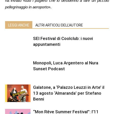
ha inviato «
tutti i pugliesi che lo desiderino a fare un piccolo
pellegrinaggio in aeroporto
».
LEGGI ANCHE
ALTRI ARTICOLI DELL'AUTORE
SEI Festival di Coolclub: i nuovi
appuntamenti
Monopoli, Luca Argentero al Nura
Sunset Podcast
Galatone, a ‘Palazzo Leuzzi in Arte’ il
13 agosto ‘Almaranda’ per Stefano
Benni
“Mon Rêve Summer Festival”: l’11