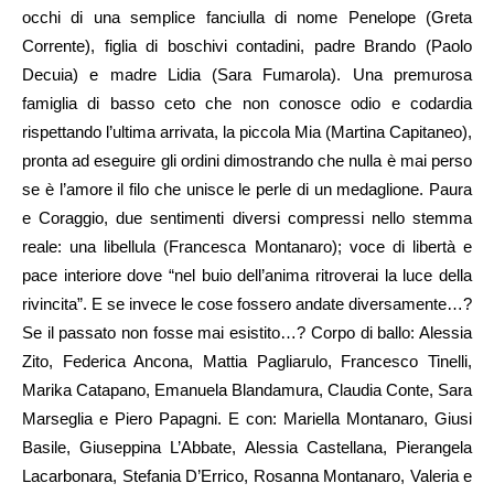
occhi di una semplice fanciulla di nome Penelope (Greta
Corrente), figlia di boschivi contadini, padre Brando (Paolo
Decuia) e madre Lidia (Sara Fumarola). Una premurosa
famiglia di basso ceto che non conosce odio e codardia
rispettando l’ultima arrivata, la piccola Mia (Martina Capitaneo),
pronta ad eseguire gli ordini dimostrando che nulla è mai perso
se è l’amore il filo che unisce le perle di un medaglione. Paura
e Coraggio, due sentimenti diversi compressi nello stemma
reale: una libellula (Francesca Montanaro); voce di libertà e
pace interiore dove “nel buio dell’anima ritroverai la luce della
rivincita”. E se invece le cose fossero andate diversamente…?
Se il passato non fosse mai esistito…? Corpo di ballo: Alessia
Zito, Federica Ancona, Mattia Pagliarulo, Francesco Tinelli,
Marika Catapano, Emanuela Blandamura, Claudia Conte, Sara
Marseglia e Piero Papagni. E con: Mariella Montanaro, Giusi
Basile, Giuseppina L’Abbate, Alessia Castellana, Pierangela
Lacarbonara, Stefania D’Errico, Rosanna Montanaro, Valeria e