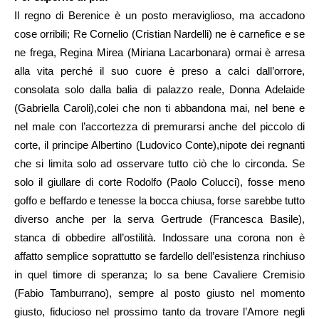
Il regno di Berenice è un posto meraviglioso, ma accadono
cose orribili; Re Cornelio (Cristian Nardelli) ne è carnefice e se
ne frega, Regina Mirea (Miriana Lacarbonara) ormai è arresa
alla vita perché il suo cuore è preso a calci dall’orrore,
consolata solo dalla balia di palazzo reale, Donna Adelaide
(Gabriella Caroli),colei che non ti abbandona mai, nel bene e
nel male con l’accortezza di premurarsi anche del piccolo di
corte, il principe Albertino (Ludovico Conte),nipote dei regnanti
che si limita solo ad osservare tutto ciò che lo circonda. Se
solo il giullare di corte Rodolfo (Paolo Colucci), fosse meno
goffo e beffardo e tenesse la bocca chiusa, forse sarebbe tutto
diverso anche per la serva Gertrude (Francesca Basile),
stanca di obbedire all’ostilità. Indossare una corona non è
affatto semplice soprattutto se fardello dell’esistenza rinchiuso
in quel timore di speranza; lo sa bene Cavaliere Cremisio
(Fabio Tamburrano), sempre al posto giusto nel momento
giusto, fiducioso nel prossimo tanto da trovare l’Amore negli