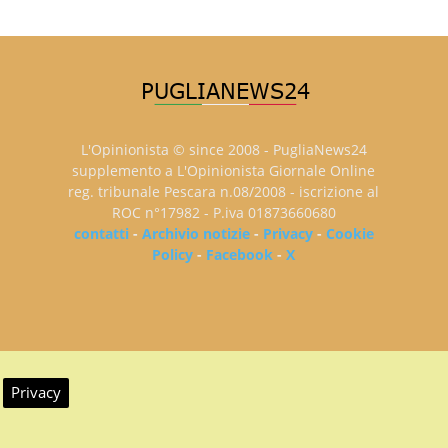
L'Opinionista © since 2008 - PugliaNews24
supplemento a L'Opinionista Giornale Online
reg. tribunale Pescara n.08/2008 - iscrizione al
ROC n°17982 - P.iva 01873660680
contatti
-
Archivio notizie
-
Privacy
-
Cookie
Policy
-
Facebook
-
X
Privacy