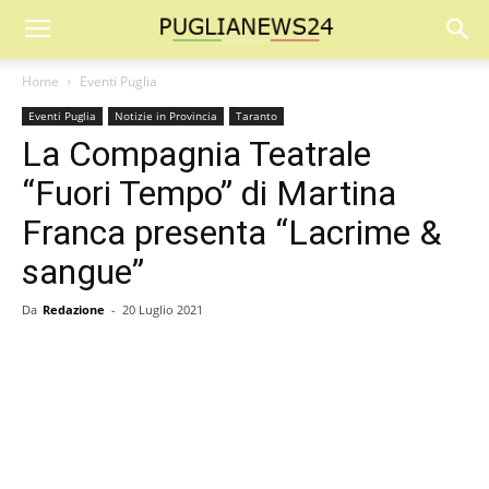
Home
Eventi Puglia
Eventi Puglia
Notizie in Provincia
Taranto
La Compagnia Teatrale
“Fuori Tempo” di Martina
Franca presenta “Lacrime &
sangue”
Da
Redazione
-
20 Luglio 2021