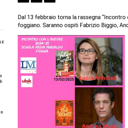
Dal 13 febbraio torna la rassegna “Incontro co
foggiano. Saranno ospiti Fabrizio Biggio, An
 il
to
di
to