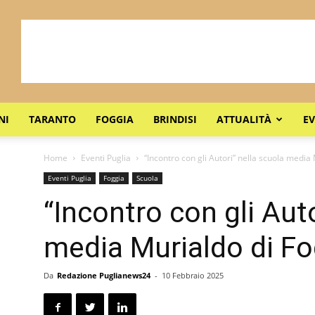
NI
TARANTO
FOGGIA
BRINDISI
ATTUALITÀ
EV
Home
Eventi Puglia
“Incontro con gli Autori” nella scuola media
Eventi Puglia
Foggia
Scuola
“Incontro con gli Auto
media Murialdo di Fo
Da
Redazione Puglianews24
-
10 Febbraio 2025