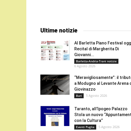
Ultime notizie
Al Barletta Piano Festival oggi
Recital di Margherita Di
Giovanni...
Barletta-Andria-Trani notizie
6 Agosto 2026
“Meravigliosamente”: il tribu
a Modugno al Levante Arena 
Giovinazzo
5 Agosto 2026
Bari
Taranto, all’Ipogeo Palazzo
Stola un nuovo “Appuntamen
con la Cultura”
5 Agosto 2026
Eventi Puglia