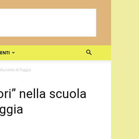
ENTI
 Murialdo di Foggia
ri” nella scuola
ggia