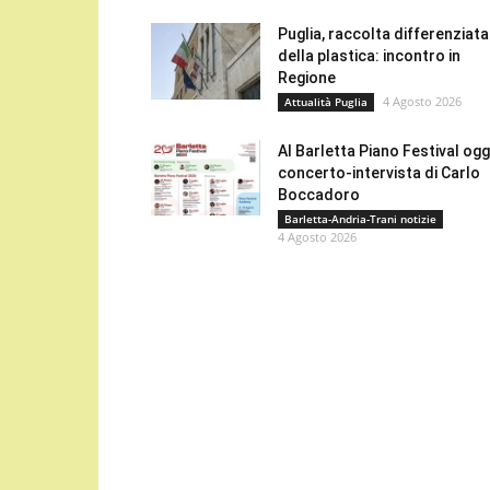
Puglia, raccolta differenziata
della plastica: incontro in
Regione
4 Agosto 2026
Attualità Puglia
Al Barletta Piano Festival oggi
concerto-intervista di Carlo
Boccadoro
Barletta-Andria-Trani notizie
4 Agosto 2026