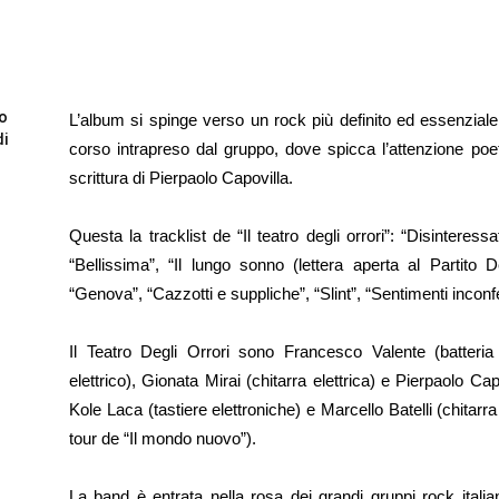
to
L’album si spinge verso un rock più definito ed essenziale
di
corso intrapreso dal gruppo, dove spicca l’attenzione poe
scrittura di Pierpaolo Capovilla.
Questa la tracklist de “Il teatro degli orrori”: “Disinteressa
“Bellissima”, “Il lungo sonno (lettera aperta al Partito
“Genova”, “Cazzotti e suppliche”, “Slint”, “Sentimenti inconfe
Il Teatro Degli Orrori sono Francesco Valente (batteri
elettrico), Gionata Mirai (chitarra elettrica) e Pierpaolo 
Kole Laca (tastiere elettroniche) e Marcello Batelli (chitarra 
tour de “Il mondo nuovo”).
La band è entrata nella rosa dei grandi gruppi rock itali