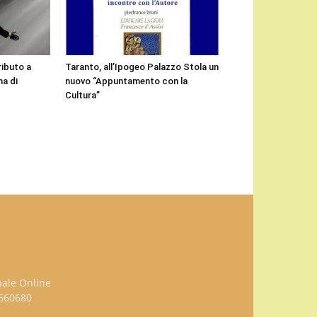
ributo a
Taranto, all’Ipogeo Palazzo Stola un
a di
nuovo “Appuntamento con la
Cultura”
nale Online
3660680