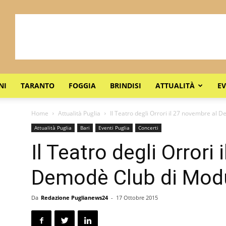
NI
TARANTO
FOGGIA
BRINDISI
ATTUALITÀ
EV
Home
Attualità Puglia
Il Teatro degli Orrori il 27 novembre al
Attualità Puglia
Bari
Eventi Puglia
Concerti
Il Teatro degli Orrori
Demodè Club di Mo
Da
Redazione Puglianews24
-
17 Ottobre 2015