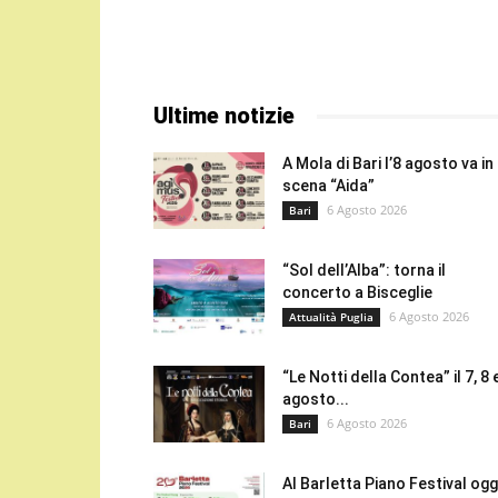
Ultime notizie
A Mola di Bari l’8 agosto va in
scena “Aida”
6 Agosto 2026
Bari
“Sol dell’Alba”: torna il
concerto a Bisceglie
6 Agosto 2026
Attualità Puglia
“Le Notti della Contea” il 7, 8 
agosto...
6 Agosto 2026
Bari
Al Barletta Piano Festival oggi