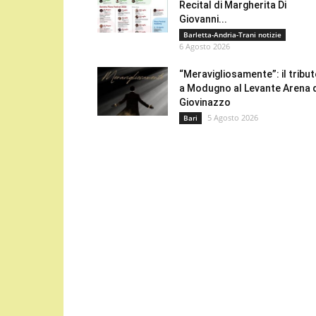
Recital di Margherita Di
Giovanni...
Barletta-Andria-Trani notizie
6 Agosto 2026
“Meravigliosamente”: il tribu
a Modugno al Levante Arena 
Giovinazzo
5 Agosto 2026
Bari