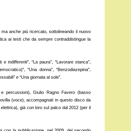
 ma anche più ricercato, sottolineando il nuovo
tica ai testi che da sempre contraddistingue la
ti e indifferenti”, “La paura”, “Lavorare stanca”,
 Democratico)”, “Una donna”, “Benzodiazepina”,
ssabili” e “Una giornata al sole”.
a e percussioni), Giulio Ragno Favero (basso
Capovilla (voce), accompagnati in questo disco da
elettrica), già con loro sul palco dal 2012 (per il
ani con la pubblicazione, nel 2009, del secondo