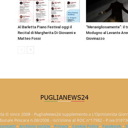
Al Barletta Piano Festival oggi il
“Meravigliosamente”: il t
Recital di Margherita Di Giovanni e
Modugno al Levante Aren
Matteo Fossi
Giovinazzo
sta © since 2008 - PugliaNews24 supplemento a L'Opinionista Gior
ribunale Pescara n.08/2008 - iscrizione al ROC n°17982 - P.iva 0187
contatti
-
Archivio notizie
-
Privacy
-
Cookie Policy
-
Facebook
-
X