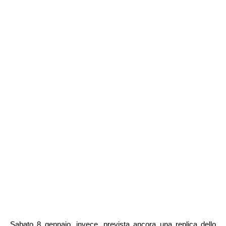
Sabato 8 gennaio, invece, prevista ancora una replica dello