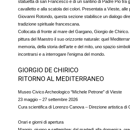
statuetta di san Francesco e di un santino di Padre Pio tra g
cavalletto e alla scatola dei colori. Presentata a Vieste, al
Giovanni Rotondo, questa sezione stabilisce un dialogo dirett
tradizione spirituale francescana.
Collocata di fronte al mare del Gargano, Giorgio de Chirico. 
pittura del Maestro il suo orizzonte naturale: quel Mediterr
memoria, della storia dell’arte e del mito, uno spazio simbo
incontrarsi e a interrogare l’enigma del mondo.
GIORGIO DE CHIRICO
RITORNO AL MEDITERRANEO
Museo Civico Archeologico “Michele Petrone” di Vieste
23 maggio – 27 settembre 2026
Cura scientifica di Lorenzo Canova – Direzione artistica d
Orari e giorni di apertura
Maggio, giugno e settembre: dal martedì alla domenica, ore