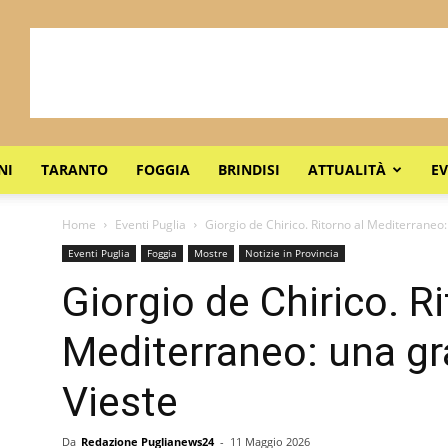
NI
TARANTO
FOGGIA
BRINDISI
ATTUALITÀ
EV
Home
Eventi Puglia
Giorgio de Chirico. Ritorno al Mediterraneo
Eventi Puglia
Foggia
Mostre
Notizie in Provincia
Giorgio de Chirico. Ri
Mediterraneo: una g
Vieste
Da
Redazione Puglianews24
-
11 Maggio 2026