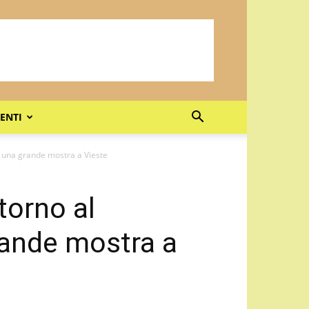
ENTI
: una grande mostra a Vieste
torno al
rande mostra a