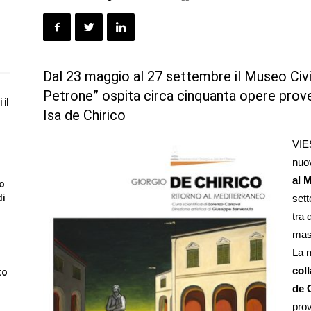
Dal 23 maggio al 27 settembre il Museo Ci
Petrone” ospita circa cinquanta opere prove
 il
Isa de Chirico
VIE
nuo
al 
to
di
set
tra 
mass
La 
col
to
de 
prov