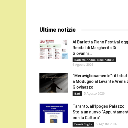
Ultime notizie
Al Barletta Piano Festival oggi
Recital di Margherita Di
Giovanni...
Barletta-Andria-Trani notizie
6 Agosto 2026
“Meravigliosamente”: il tribu
a Modugno al Levante Arena 
Giovinazzo
5 Agosto 2026
Bari
Taranto, all’Ipogeo Palazzo
Stola un nuovo “Appuntamen
con la Cultura”
5 Agosto 2026
Eventi Puglia