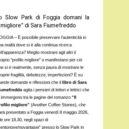
llo Slow Park di Foggia domani la
o migliore” di Sara Fiumefreddo
OGGIA – È possibile preservare l’autenticità in
na realtà dove si è alla continua ricerca
ell’apparenza? Meglio mostrare agli altri il
roprio “profilo migliore” o manifestarsi per ciò
he si è realmente, senza paura di mostrare le
roprie fragilità, debolezze, imperfezioni? È su
ueste domande e riflessioni che il
libro di Sara
iumefreddo
agita i pensieri di lettori e lettrici che
i immergono tra le pagine del romanzo
“Il
rofilo migliore”
(Another Coffee Stories), che
arà presentato a Foggia venerdì 8 maggio 2026,
le ore 18.30, negli spazi di
centonove/novantasei” presso lo Slow Park in