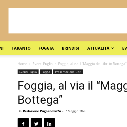
NI
TARANTO
FOGGIA
BRINDISI
ATTUALITÀ
EV
Home
Eventi Puglia
Foggia, al via il “Maggio dei Libri in Bottega”
Eventi Puglia
Foggia
Presentazione Libri
Foggia, al via il “Magg
Bottega”
Da
Redazione Puglianews24
-
7 Maggio 2026