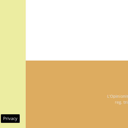
L'Opinioni
reg. t
Privacy