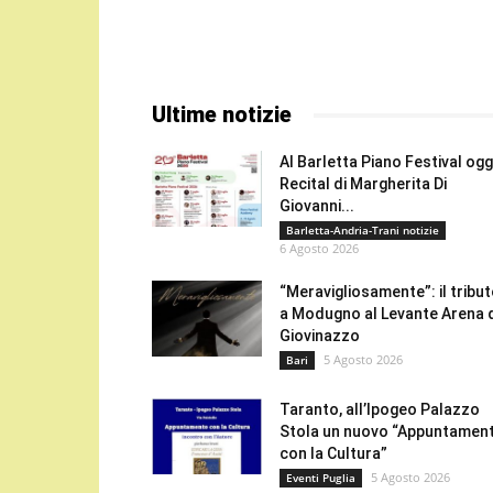
Ultime notizie
Al Barletta Piano Festival oggi
Recital di Margherita Di
Giovanni...
Barletta-Andria-Trani notizie
6 Agosto 2026
“Meravigliosamente”: il tribu
a Modugno al Levante Arena 
Giovinazzo
5 Agosto 2026
Bari
Taranto, all’Ipogeo Palazzo
Stola un nuovo “Appuntamen
con la Cultura”
5 Agosto 2026
Eventi Puglia