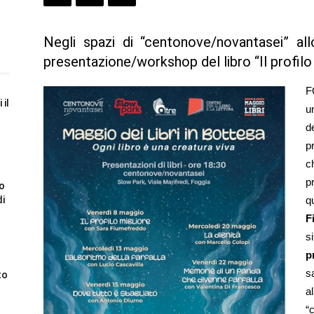
Negli spazi di “centonove/novantasei” a
presentazione/workshop del libro “Il profil
F
 il
u
d
p
c
p
to
di
q
F
s
p
s
to
al
“