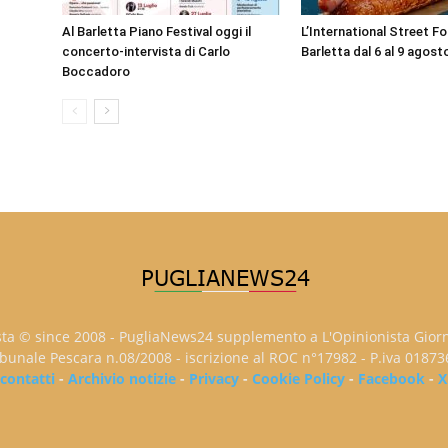
Al Barletta Piano Festival oggi il
L’International Street F
concerto-intervista di Carlo
Barletta dal 6 al 9 agost
Boccadoro
sta © since 2008 - PugliaNews24 supplemento a L'Opinionista Gior
ribunale Pescara n.08/2008 - iscrizione al ROC n°17982 - P.iva 0187
contatti
-
Archivio notizie
-
Privacy
-
Cookie Policy
-
Facebook
-
X