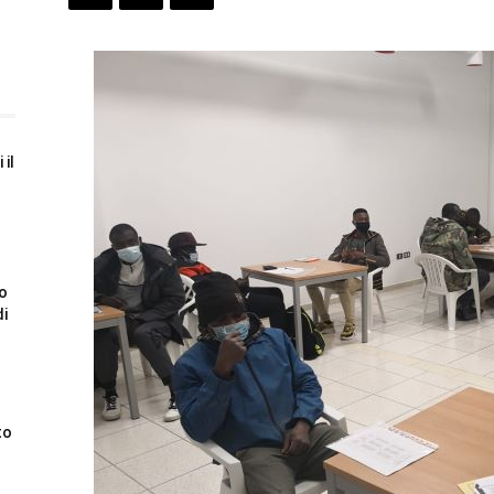
 il
to
di
to