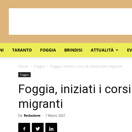
NI
TARANTO
FOGGIA
BRINDISI
ATTUALITÀ
EV
Home
Foggia
Foggia, iniziati i corsi di italiano per migranti
Foggia
Foggia, iniziati i corsi
migranti
Da
Redazione
-
7 Marzo 2021