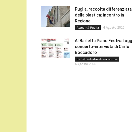
Puglia, raccolta differenziata
della plastica: incontro in
Regione
4 Agosto 2026
Attualità Puglia
Al Barletta Piano Festival oggi
concerto-intervista di Carlo
Boccadoro
Barletta-Andria-Trani notizie
4 Agosto 2026