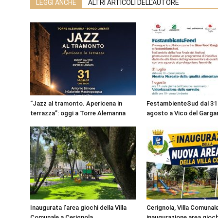
LEGGI ANCHE
ALTRI ARTICOLI DELL'AUTORE
“Jazz al tramonto. Apericena in
FestambienteSud dal 31 l
terrazza”: oggi a Torre Alemanna
agosto a Vico del Garga
Inaugurata l’area giochi della Villa
Cerignola, Villa Comunale:
Comunale a Cerignola
inaugurazione area gioch