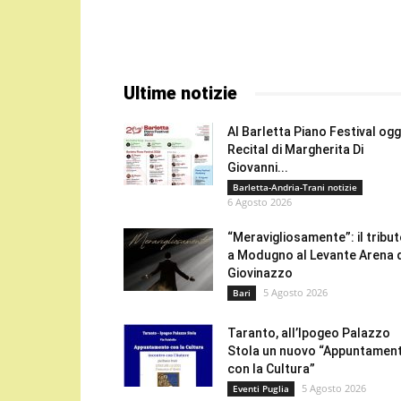
Ultime notizie
Al Barletta Piano Festival oggi
Recital di Margherita Di
Giovanni...
Barletta-Andria-Trani notizie
6 Agosto 2026
“Meravigliosamente”: il tribu
a Modugno al Levante Arena 
Giovinazzo
5 Agosto 2026
Bari
Taranto, all’Ipogeo Palazzo
Stola un nuovo “Appuntamen
con la Cultura”
5 Agosto 2026
Eventi Puglia