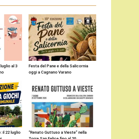
uglio al 3
Festa del Pane e della Salicornia
no
oggi a Cagnano Varano
 il 22 luglio
“Renato Guttuso a Vieste” nella
i
Torre San Felice fino al 20