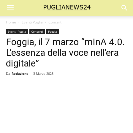
Home
Eventi Puglia
Concerti
Eventi Puglia
Concerti
Foggia
Foggia, il 7 marzo “mInA 4.0.
L’essenza della voce nell’era
digitale”
Da
Redazione
-
3 Marzo 2025