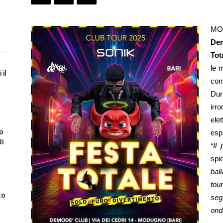
MO
De
Tot
le m
 il
cons
Dur
irr
ele
to
espl
di
“Il
spie
bal
tou
to
seg
ond