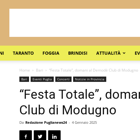
NI
TARANTO
FOGGIA
BRINDISI
ATTUALITÀ
EV
Home
Bari
“Festa Totale”, domani al Demodè Club di Modugno
Bari
Eventi Puglia
Concerti
Notizie in Provincia
“Festa Totale”, doma
Club di Modugno
Da
Redazione Puglianews24
-
4 Gennaio 2025