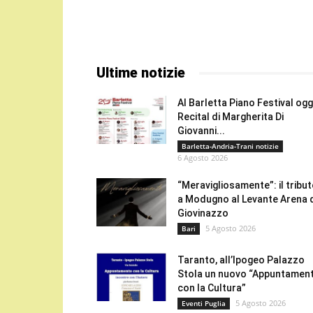
Ultime notizie
Al Barletta Piano Festival oggi
Recital di Margherita Di
Giovanni...
Barletta-Andria-Trani notizie
6 Agosto 2026
“Meravigliosamente”: il tribu
a Modugno al Levante Arena 
Giovinazzo
5 Agosto 2026
Bari
Taranto, all’Ipogeo Palazzo
Stola un nuovo “Appuntamen
con la Cultura”
5 Agosto 2026
Eventi Puglia