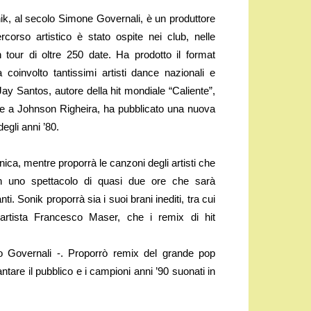
ik, al secolo Simone Governali, è un produttore
orso artistico è stato ospite nei club, nelle
 tour di oltre 250 date. Ha prodotto il format
oinvolto tantissimi artisti dance nazionali e
Jay Santos, autore della hit mondiale “Caliente”,
me a Johnson Righeira, ha pubblicato una nuova
egli anni ’80.
nica, mentre proporrà le canzoni degli artisti che
in uno spettacolo di quasi due ore che sarà
i. Sonik proporrà sia i suoi brani inediti, tra cui
l’artista Francesco Maser, che i remix di hit
ato Governali -. Proporrò remix del grande pop
 cantare il pubblico e i campioni anni ’90 suonati in