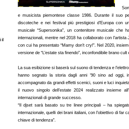
Son
e musicista piemontese classe 1986. Durante il suo perc
discoteche e nei festival più prestigiosi d’Europa con un
musicale “Supersonika”, un contenitore musicale che ha c
internazionali, mentre nel 2018 ha collaborato con l’artista 
 il
con cui ha presentato “Mamy don’t cry!”. Nel 2020, insie
versione de “L’estate sta finendo”, inconfondibile brano cult d
La sua esibizione si baserà sul suono di tendenza e l’elettro
hanno segnato la storia dagli anni ’90 sino ad oggi, 
accompagnato da grandi effetti scenici, suoni e luci inquietant
il nuovo singolo dell’estate 2024 realizzato insieme al
internazionali di grande successo.
“Il djset sarà basato su tre linee principali – ha spieg
internazionale, quelli dei brani italiani, con l’obiettivo di far
chiave di tendenza”.