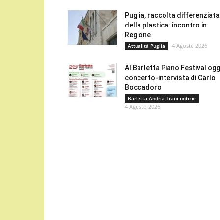
Puglia, raccolta differenziata
della plastica: incontro in
Regione
4 Agosto 2026
Attualità Puglia
Al Barletta Piano Festival oggi
concerto-intervista di Carlo
Boccadoro
Barletta-Andria-Trani notizie
4 Agosto 2026