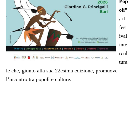
Pop
oli”
,
il
fest
ival
inte
rcul
tura
le che, giunto alla sua 22esima edizione, promuove
l’incontro tra popoli e culture.