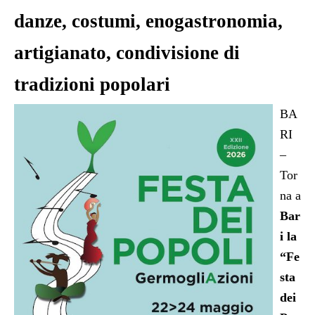
danze, costumi, enogastronomia,
artigianato, condivisione di
tradizioni popolari
BA
RI
–
Tor
na a
Bar
i la
“Fe
sta
dei