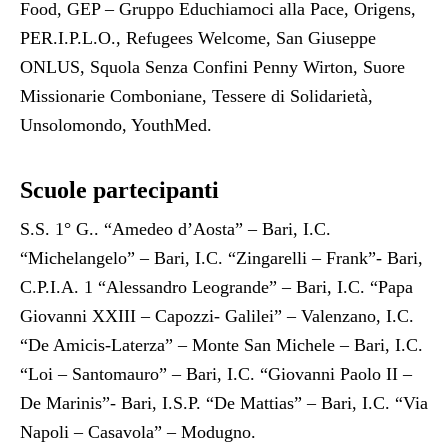
Food, GEP – Gruppo Educhiamoci alla Pace, Origens,
PER.I.P.L.O., Refugees Welcome, San Giuseppe
ONLUS, Squola Senza Confini Penny Wirton, Suore
Missionarie Comboniane, Tessere di Solidarietà,
Unsolomondo, YouthMed.
Scuole partecipanti
S.S. 1° G.. “Amedeo d’Aosta” – Bari, I.C.
“Michelangelo” – Bari, I.C. “Zingarelli – Frank”- Bari,
C.P.I.A. 1 “Alessandro Leogrande” – Bari, I.C. “Papa
Giovanni XXIII – Capozzi- Galilei” – Valenzano, I.C.
“De Amicis-Laterza” – Monte San Michele – Bari, I.C.
“Loi – Santomauro” – Bari, I.C. “Giovanni Paolo II –
De Marinis”- Bari, I.S.P. “De Mattias” – Bari, I.C. “Via
Napoli – Casavola” – Modugno.