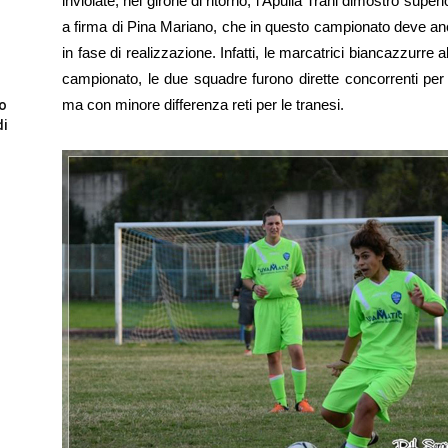
inviolate; nel girone di ritorno, l’Apulia Trani dimostrò supe
a firma di Pina Mariano, che in questo campionato deve anc
in fase di realizzazione. Infatti, le marcatrici biancazzurr
campionato, le due squadre furono dirette concorrenti per 
ma con minore differenza reti per le tranesi.
to
di