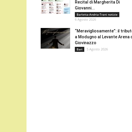
Recital di Margherita Di
Giovanni...
Barletta-Andria-Trani notizie
6 Agosto 2026
“Meravigliosamente”: il tribu
a Modugno al Levante Arena 
Giovinazzo
5 Agosto 2026
Bari