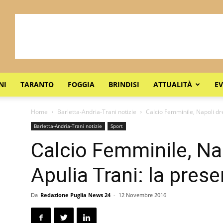
NI
TARANTO
FOGGIA
BRINDISI
ATTUALITÀ
EV
Home
Barletta-Andria-Trani notizie
Calcio Femminile, Napoli d
Barletta-Andria-Trani notizie
Sport
Calcio Femminile, N
Apulia Trani: la pres
Da
Redazione Puglia News 24
-
12 Novembre 2016