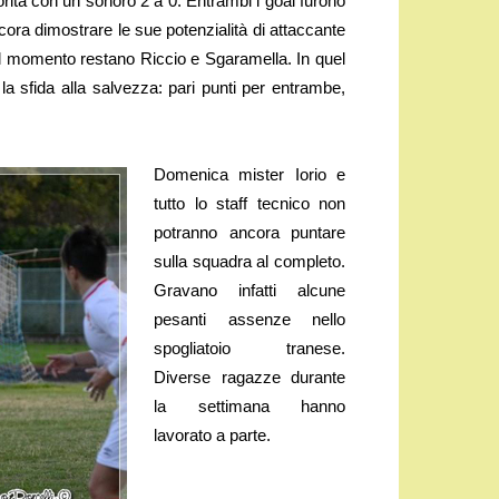
riorità con un sonoro 2 a 0. Entrambi i goal furono
ora dimostrare le sue potenzialità di attaccante
e al momento restano Riccio e Sgaramella. In quel
la sfida alla salvezza: pari punti per entrambe,
Domenica mister Iorio e
tutto lo staff tecnico non
potranno ancora puntare
sulla squadra al completo.
Gravano infatti alcune
pesanti assenze nello
spogliatoio tranese.
Diverse ragazze durante
la settimana hanno
lavorato a parte.