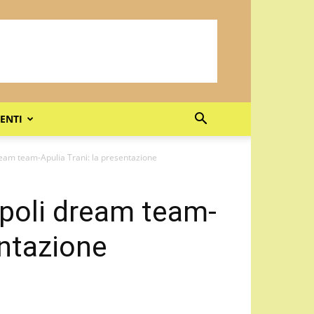
ENTI
ream team-Apulia Trani: la presentazione
apoli dream team-
entazione