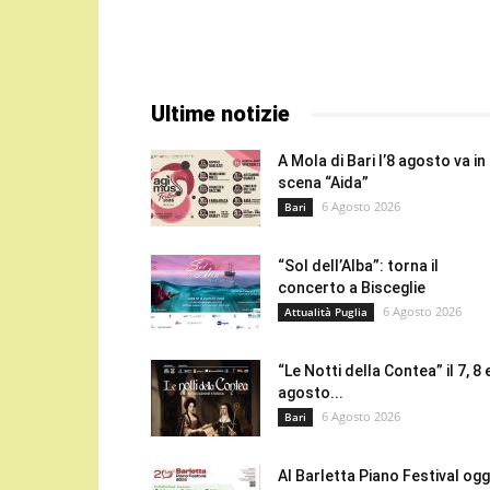
Ultime notizie
A Mola di Bari l’8 agosto va in
scena “Aida”
6 Agosto 2026
Bari
“Sol dell’Alba”: torna il
concerto a Bisceglie
6 Agosto 2026
Attualità Puglia
“Le Notti della Contea” il 7, 8 
agosto...
6 Agosto 2026
Bari
Al Barletta Piano Festival oggi