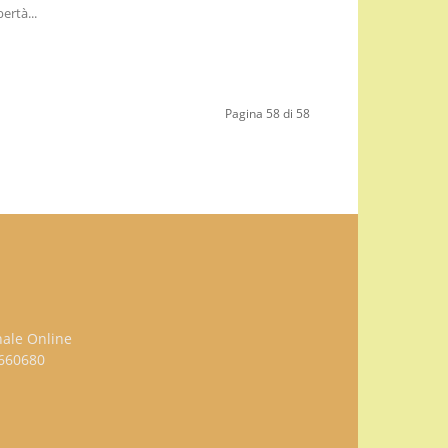
bertà...
Pagina 58 di 58
nale Online
3660680