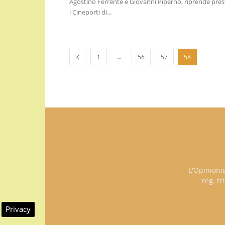
Agostino Ferrente e Giovanni Piperno, riprende pre
i Cineporti di...
...
1
56
57
58
L'Opinioni
reg. t
Privacy