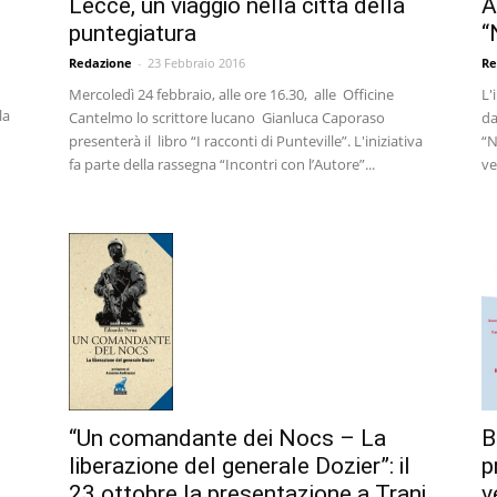
A
Lecce, un viaggio nella città della
“
puntegiatura
Re
Redazione
-
23 Febbraio 2016
L'
Mercoledì 24 febbraio, alle ore 16.30, alle Officine
la
da
Cantelmo lo scrittore lucano Gianluca Caporaso
“N
presenterà il libro “I racconti di Punteville”. L'iniziativa
ve
fa parte della rassegna “Incontri con l’Autore”...
B
“Un comandante dei Nocs – La
p
liberazione del generale Dozier”: il
v
23 ottobre la presentazione a Trani