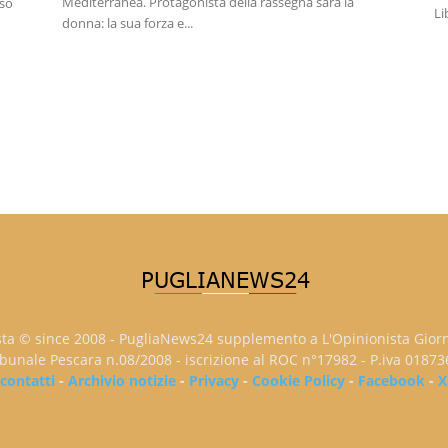
Mediterranea. Protagonista della rassegna sarà la
sso
Li
donna: la sua forza e...
sta © since 2008 - PugliaNews24 supplemento a L'Opinionista Gior
ribunale Pescara n.08/2008 - iscrizione al ROC n°17982 - P.iva 0187
contatti
-
Archivio notizie
-
Privacy
-
Cookie Policy
-
Facebook
-
X