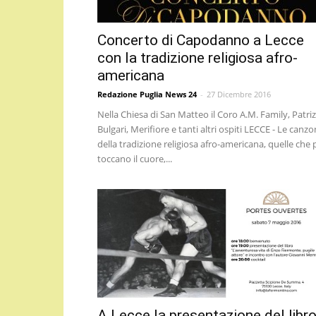
Concerto di Capodanno a Lecce
con la tradizione religiosa afro-
americana
Redazione Puglia News 24
-
27 Dicembre 2016
Nella Chiesa di San Matteo il Coro A.M. Family, Patriz
Bulgari, Merifiore e tanti altri ospiti LECCE - Le canzo
della tradizione religiosa afro-americana, quelle che 
toccano il cuore,...
A Lecce la presentazione del libr