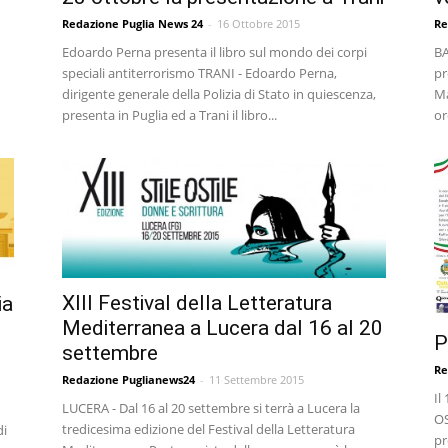
Re
Redazione Puglia News 24
-
16 Ottobre 2015
BA
Edoardo Perna presenta il libro sul mondo dei corpi
pr
speciali antiterrorismo TRANI - Edoardo Perna,
Ma
dirigente generale della Polizia di Stato in quiescenza,
or
presenta in Puglia ed a Trani il libro...
XIII Festival della Letteratura
ia
Mediterranea a Lucera dal 16 al 20
P
settembre
Re
Redazione Puglianews24
-
11 Settembre 2015
Il
LUCERA - Dal 16 al 20 settembre si terrà a Lucera la
OS
tredicesima edizione del Festival della Letteratura
di
pr