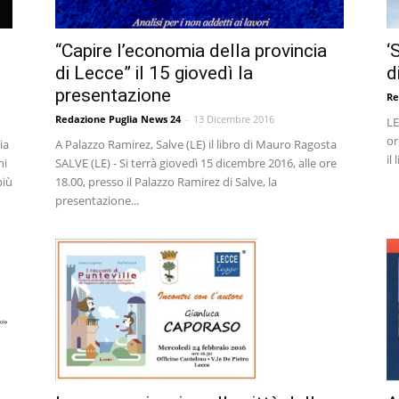
“Capire l’economia della provincia
‘
di Lecce” il 15 giovedì la
d
presentazione
Re
Redazione Puglia News 24
-
13 Dicembre 2016
LE
or
ia
A Palazzo Ramirez, Salve (LE) il libro di Mauro Ragosta
il
ni
SALVE (LE) - Si terrà giovedì 15 dicembre 2016, alle ore
più
18.00, presso il Palazzo Ramirez di Salve, la
presentazione...
o