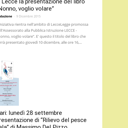
 Lecce la presentazione del libro
Nonno, voglio volare”
dazione
-
9 Dicembre 2015
iniziativa rientra nell'ambito di LecceLegge promossa
ll'Assessorato alla Pubblica Istruzione LECCE -
onno, voglio volare”. E' questo il titolo del libro che
rrà presentato giovedì 10 dicembre, alle ore 16,...
ari: lunedì 28 settembre
resentazione di “Rilievo del pesce
ela” di Massimo Del Pizzo