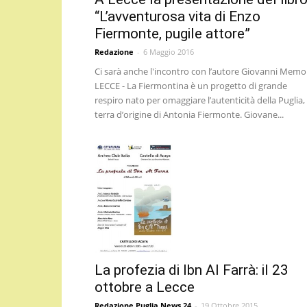
“L’avventurosa vita di Enzo
Fiermonte, pugile attore”
Redazione
-
6 Maggio 2016
Ci sarà anche l'incontro con l’autore Giovanni Memo
LECCE - La Fiermontina è un progetto di grande
respiro nato per omaggiare l’autenticità della Puglia,
terra d’origine di Antonia Fiermonte. Giovane...
La profezia di Ibn Al Farrà: il 23
ottobre a Lecce
Redazione Puglia News 24
-
19 Ottobre 2015