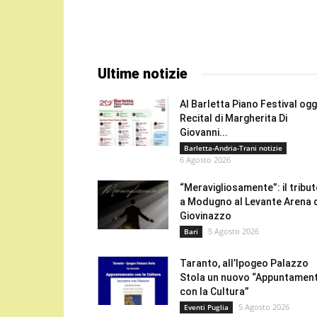
Ultime notizie
Al Barletta Piano Festival oggi
Recital di Margherita Di
Giovanni...
Barletta-Andria-Trani notizie
6 Agosto 2026
“Meravigliosamente”: il tribu
a Modugno al Levante Arena 
Giovinazzo
5 Agosto 2026
Bari
Taranto, all’Ipogeo Palazzo
Stola un nuovo “Appuntamen
con la Cultura”
5 Agosto 2026
Eventi Puglia