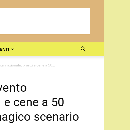
ENTI
nternazionale, pranzi e cene a 50...
Evento
i e cene a 50
magico scenario