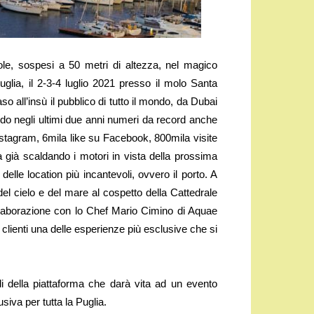
le, sospesi a 50 metri di altezza, nel magico
Puglia, il 2-3-4 luglio 2021 presso il molo Santa
aso all’insù il pubblico di tutto il mondo, da Dubai
o negli ultimi due anni numeri da record anche
s Instagram, 6mila like su Facebook, 800mila visite
sta già scaldando i motori in vista della prossima
delle location più incantevoli, ovvero il porto. A
 del cielo e del mare al cospetto della Cattedrale
ollaborazione con lo Chef Mario Cimino di Aquae
 clienti una delle esperienze più esclusive che si
i della piattaforma che darà vita ad un evento
siva per tutta la Puglia.