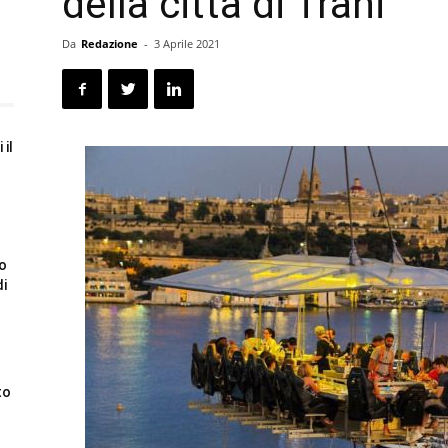
della città di Trani
Da
Redazione
-
3 Aprile 2021
 il
to
di
to