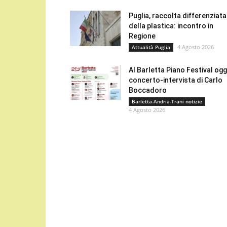
Puglia, raccolta differenziata
della plastica: incontro in
Regione
4 Agosto 2026
Attualità Puglia
Al Barletta Piano Festival oggi
concerto-intervista di Carlo
Boccadoro
Barletta-Andria-Trani notizie
4 Agosto 2026