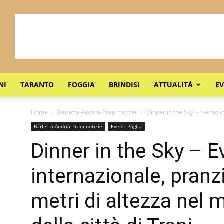
NI
TARANTO
FOGGIA
BRINDISI
ATTUALITÀ
EV
Home
Barletta-Andria-Trani notizie
Dinner in the Sky – Evento i
Barletta-Andria-Trani notizie
Eventi Puglia
Dinner in the Sky – 
internazionale, pranz
metri di altezza nel 