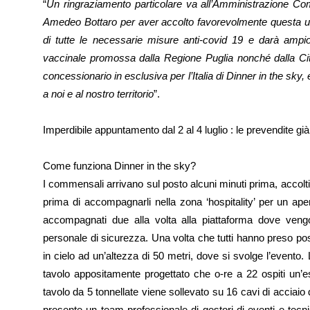
“
Un ringraziamento particolare va all’Amministrazione Com
Amedeo Bottaro per aver accolto favorevolmente questa uni
di tutte le necessarie misure anti-covid 19 e darà ampi
vaccinale promossa dalla Regione Puglia nonché dalla Citt
concessionario in esclusiva per l’Italia di Dinner in the sky, 
a noi e al nostro territorio
”.
Imperdibile appuntamento dal 2 al 4 luglio : le prevendite già 
Come funziona Dinner in the sky?
I commensali arrivano sul posto alcuni minuti prima, accolti
prima di accompagnarli nella zona ‘hospitality’ per un a
accompagnati due alla volta alla piattaforma dove vengono
personale di sicurezza. Una volta che tutti hanno preso pos
in cielo ad un’altezza di 50 metri, dove si svolge l’evento
tavolo appositamente progettato che o‑re a 22 ospiti un’es
tavolo da 5 tonnellate viene sollevato su 16 cavi di acciaio
presente un team professionale di gestori di eventi e tecni