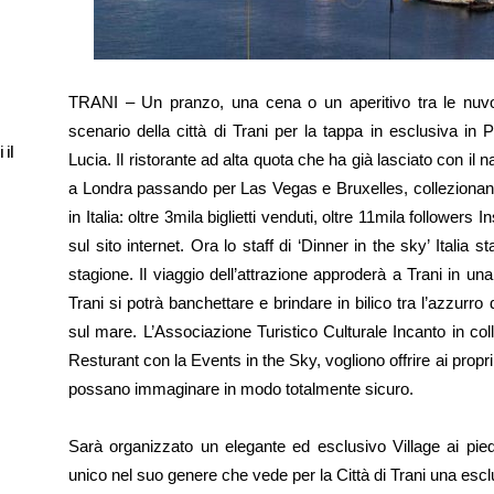
TRANI – Un pranzo, una cena o un aperitivo tra le nuvo
scenario della città di Trani per la tappa in esclusiva in 
 il
Lucia. Il ristorante ad alta quota che ha già lasciato con il n
a Londra passando per Las Vegas e Bruxelles, collezionand
in Italia: oltre 3mila biglietti venduti, oltre 11mila follower
sul sito internet. Ora lo staff di ‘Dinner in the sky’ Italia 
stagione. Il viaggio dell’attrazione approderà a Trani in una 
Trani si potrà banchettare e brindare in bilico tra l’azzurro
sul mare. L’Associazione Turistico Culturale Incanto in c
Resturant con la Events in the Sky, vogliono offrire ai propri
possano immaginare in modo totalmente sicuro.
Sarà organizzato un elegante ed esclusivo Village ai pied
unico nel suo genere che vede per la Città di Trani una esclu