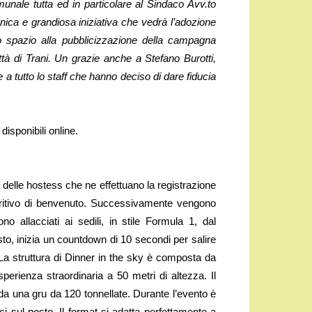
unale tutta ed in particolare al Sindaco Avv.to
ca e grandiosa iniziativa che vedrà l’adozione
o spazio alla pubblicizzazione della campagna
à di Trani. Un grazie anche a Stefano Burotti,
e a tutto lo staff che hanno deciso di dare fiducia
disponibili online.
 delle hostess che ne effettuano la registrazione
peritivo di benvenuto. Successivamente vengono
 allacciati ai sedili, in stile Formula 1, dal
to, inizia un countdown di 10 secondi per salire
. La struttura di Dinner in the sky è composta da
perienza straordinaria a 50 metri di altezza. Il
 da una gru da 120 tonnellate. Durante l’evento è
ci sul posto. Il format si adatta perfettamente a