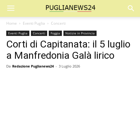
Home
Eventi Puglia
Concerti
Eventi Puglia
Concerti
Foggia
Notizie in Provincia
Corti di Capitanata: il 5 luglio
a Manfredonia Galà lirico
Da
Redazione Puglianews24
-
3 Luglio 2026