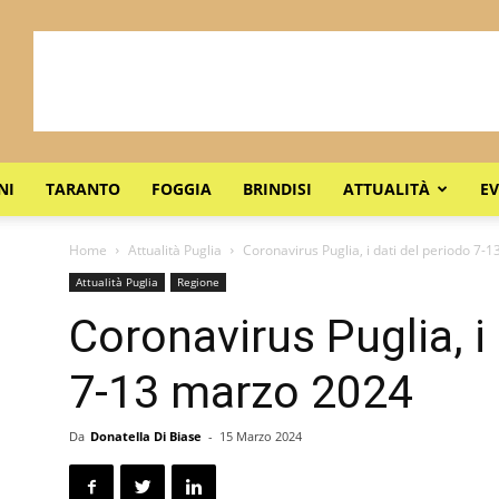
NI
TARANTO
FOGGIA
BRINDISI
ATTUALITÀ
EV
Home
Attualità Puglia
Coronavirus Puglia, i dati del periodo 7-
Attualità Puglia
Regione
Coronavirus Puglia, i
7-13 marzo 2024
Da
Donatella Di Biase
-
15 Marzo 2024