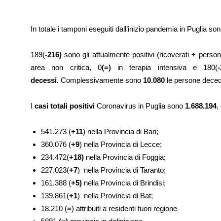
In totale i tamponi eseguiti dall’inizio pandemia in Puglia so
189(
-216)
sono gli attualmente positivi (ricoverati + perso
area non critica, 0
(=)
in terapia intensiva e 180(
decessi.
Complessivamente sono
10.080
le persone deced
I
casi totali positivi
Coronavirus in Puglia sono
1.688.194
,
541.273 (
+11
) nella Provincia di Bari;
360.076 (
+9
) nella Provincia di Lecce;
234.472(
+18)
nella Provincia di Foggia;
227.023(
+7
) nella Provincia di Taranto;
161.388 (
+5)
nella Provincia di Brindisi;
139.861(
+1
) nella Provincia di Bat;
18.210 (
=
) attribuiti a residenti fuori regione