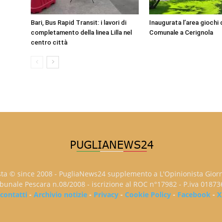
Bari, Bus Rapid Transit: i lavori di
Inaugurata l’area giochi d
completamento della linea Lilla nel
Comunale a Cerignola
centro città
sta © since 2008 - PugliaNews24 supplemento a L'Opinionista Gior
ribunale Pescara n.08/2008 - iscrizione al ROC n°17982 - P.iva 0187
contatti
-
Archivio notizie
-
Privacy
-
Cookie Policy
-
Facebook
-
X