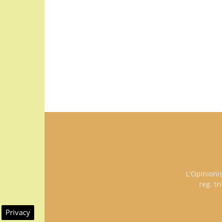
L'Opinioni
reg. t
Privacy