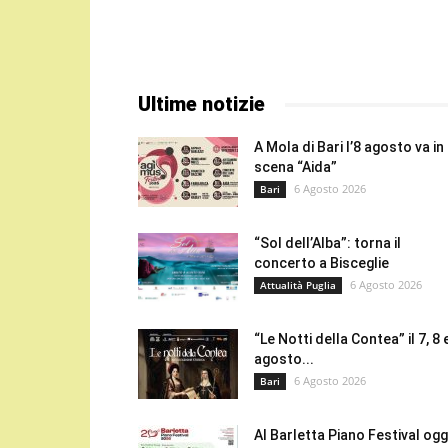
Ultime notizie
A Mola di Bari l’8 agosto va in
scena “Aida”
6 Agosto 2026
Bari
“Sol dell’Alba”: torna il
concerto a Bisceglie
6 Agosto 2026
Attualità Puglia
“Le Notti della Contea” il 7, 8 
agosto...
6 Agosto 2026
Bari
Al Barletta Piano Festival oggi