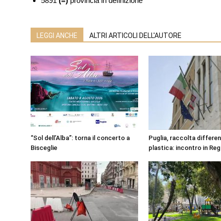
5891
(=)
provincia in definizione
LEGGI ANCHE
ALTRI ARTICOLI DELL'AUTORE
“Sol dell’Alba”: torna il concerto a
Puglia, raccolta differen
Bisceglie
plastica: incontro in Re