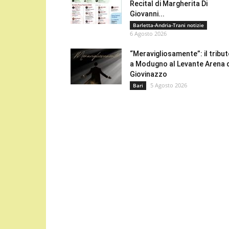
Recital di Margherita Di
Giovanni...
Barletta-Andria-Trani notizie
6 Agosto 2026
“Meravigliosamente”: il tribu
a Modugno al Levante Arena 
Giovinazzo
5 Agosto 2026
Bari