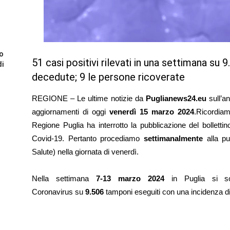
to
51 casi positivi rilevati in una settimana su 
di
decedute; 9 le persone ricoverate
REGIONE – Le ultime notizie da
Puglianews24.eu
sull’a
aggiornamenti di oggi
venerdì 15 marzo
2024
.Ricordia
Regione Puglia ha interrotto la pubblicazione del bollettino 
Covid-19. Pertanto procediamo
settimanalmente
alla pu
Salute) nella giornata di venerdì.
Nella settimana
7-13 marzo 2024
in Puglia si so
Coronavirus su
9.506
tamponi eseguiti con una incidenza d