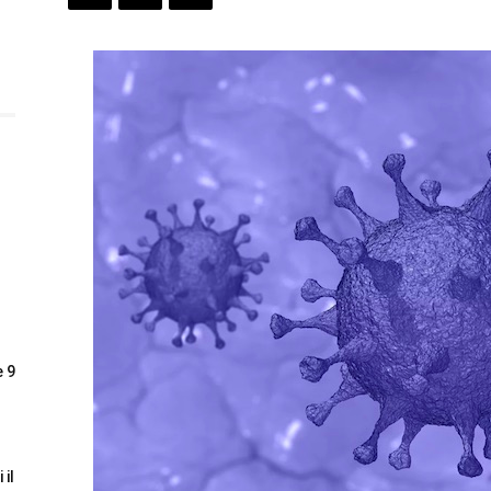
e 9
 il