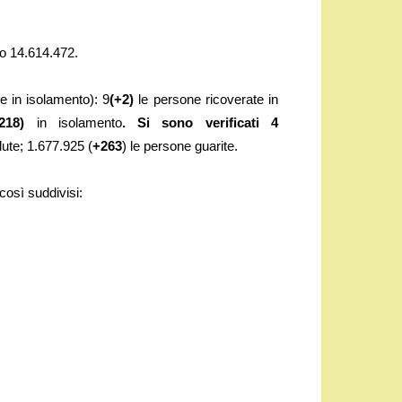
no 14.614.472.
ne in isolamento): 9
(+2)
le persone ricoverate in
-218)
in isolamento
. Si sono
verificati 4
ute; 1.677.925 (
+263
) le persone guarite.
 così suddivisi: