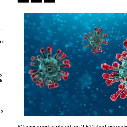
 il
to
di
to