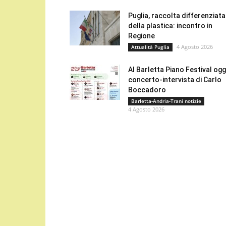
Puglia, raccolta differenziata
della plastica: incontro in
Regione
4 Agosto 2026
Attualità Puglia
Al Barletta Piano Festival oggi
concerto-intervista di Carlo
Boccadoro
Barletta-Andria-Trani notizie
4 Agosto 2026