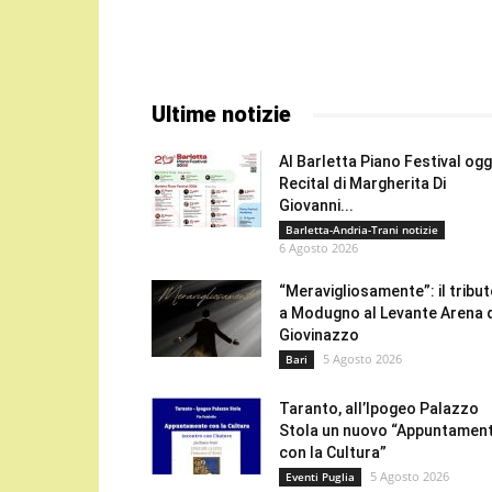
Ultime notizie
Al Barletta Piano Festival oggi
Recital di Margherita Di
Giovanni...
Barletta-Andria-Trani notizie
6 Agosto 2026
“Meravigliosamente”: il tribu
a Modugno al Levante Arena 
Giovinazzo
5 Agosto 2026
Bari
Taranto, all’Ipogeo Palazzo
Stola un nuovo “Appuntamen
con la Cultura”
5 Agosto 2026
Eventi Puglia