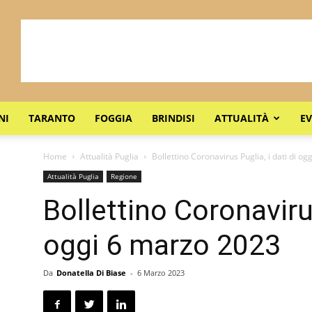
NI
TARANTO
FOGGIA
BRINDISI
ATTUALITÀ
EV
Home
Attualità Puglia
Bollettino Coronavirus Puglia, i dati di o
Attualità Puglia
Regione
Bollettino Coronavirus
oggi 6 marzo 2023
Da
Donatella Di Biase
-
6 Marzo 2023