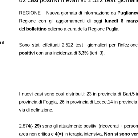
82 casi positivi rilevati su 2.522 test giorn
REGIONE – Nuova giornata di informazione da
Pugliane
Regione con gli aggiornamenti di oggi
lunedì 6 mar
del
bollettino
odierno a cura della Regione Puglia.
 il
Sono stati effettuati 2.522 test giornalieri per l’infezio
positivi
con una incidenza di
3,3%
(ieri 3).
I nuovi casi sono così distribuiti: 23 in provincia di Bari,5 i
provincia di Foggia, 26 in provincia di Lecce,14 in provincia 
via di definizione.
2.874
(- 29
)
sono gli attualmente positivi (ricoverati + perso
area non critica e 4
(=)
in terapia intensiva
. Non si sono
ver