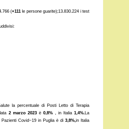
.766 (
+111
le persone guarite);13.830.224 i test
ddivisi:
alute la percentuale di Posti Letto di Terapia
 data
2 marzo
2023
è
0,8%
, in Italia
1,4%
.
La
a Pazienti Covid−19 in Puglia è di
3,8%,
in Italia