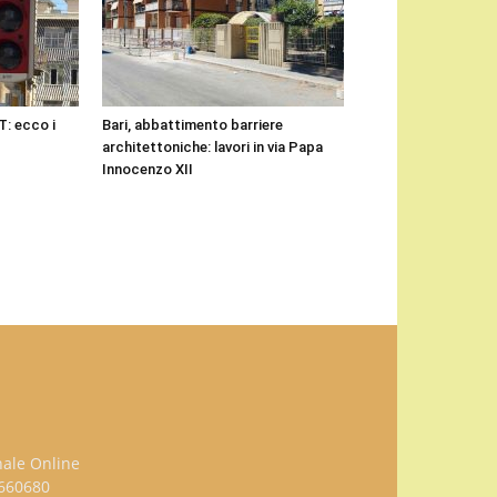
RT: ecco i
Bari, abbattimento barriere
architettoniche: lavori in via Papa
Innocenzo XII
nale Online
3660680