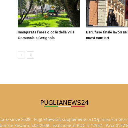
Inaugurata l’area giochi della Villa
Bari, fase finale lavori B
Comunale a Cerignola
nuovi cantieri
sta © since 2008 - PugliaNews24 supplemento a L'Opinionista Gior
ribunale Pescara n.08/2008 - iscrizione al ROC n°17982 - P.iva 0187