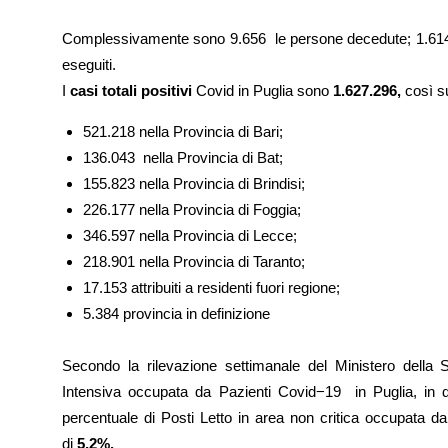
Complessivamente sono 9.656 le persone decedute; 1.614
eseguiti.
I
casi totali positivi
Covid in Puglia sono
1.627.296,
così su
521.218 nella Provincia di Bari;
136.043 nella Provincia di Bat;
155.823 nella Provincia di Brindisi;
226.177 nella Provincia di Foggia;
346.597 nella Provincia di Lecce;
218.901 nella Provincia di Taranto;
17.153 attribuiti a residenti fuori regione;
5.384 provincia in definizione
Secondo la rilevazione settimanale del Ministero della S
Intensiva occupata da Pazienti Covid−19 in Puglia, in
percentuale di Posti Letto in area non critica occupata d
di
5,2%.