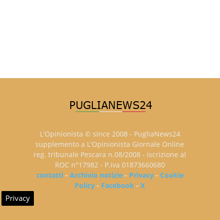
L'Opinionista © since 2008 - PugliaNews24
supplemento a L'Opinionista Giornale Online
reg. tribunale Pescara n.08/2008 - iscrizione al
ROC n°17982 - P.iva 01873660680
contatti
-
Archivio notizie
-
Privacy
-
Cookie
Policy
-
Facebook
-
X
Privacy