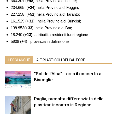
360.304 (
+48
) nella Provincia di Lecce;
234.665 (
+24
) nella Provincia di Foggia;
227.258 (
+51
) nella Provincia di Taranto;
161.529 (
+31
) nella Provincia di Brindisi;
139.953(
+33
) nella Provincia di Bat;
18.240
(+13)
attribuiti a residenti fuori regione
5908 (+4) provincia in definizione
LEGGI ANCHE
ALTRI ARTICOLI DELL'AUTORE
“Sol dell’Alba”: torna il concerto a
Bisceglie
Puglia, raccolta differenziata della
plastica: incontro in Regione