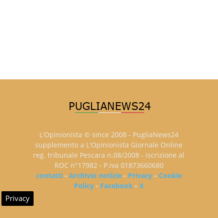
L'Opinionista © since 2008 - PugliaNews24
supplemento a L'Opinionista Giornale Online
reg. tribunale Pescara n.08/2008 - iscrizione al
ROC n°17982 - P.iva 01873660680
contatti
-
Archivio notizie
-
Privacy
-
Cookie
Policy
-
Facebook
-
X
Privacy