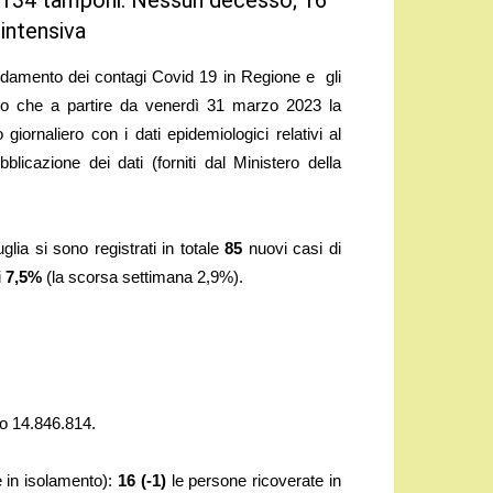
u 1.134 tamponi. Nessun decesso; 16
 intensiva
ndamento dei contagi Covid 19 in Regione e gli
mo che a partire da venerdì 31 marzo 2023 la
giornaliero con i dati epidemiologici relativi al
bblicazione dei dati (forniti dal Ministero della
glia si sono registrati in totale
85
nuovi casi di
i
7,5%
(la scorsa settimana 2,9%).
no 14.846.814.
e in isolamento):
16
(-1)
le persone ricoverate in