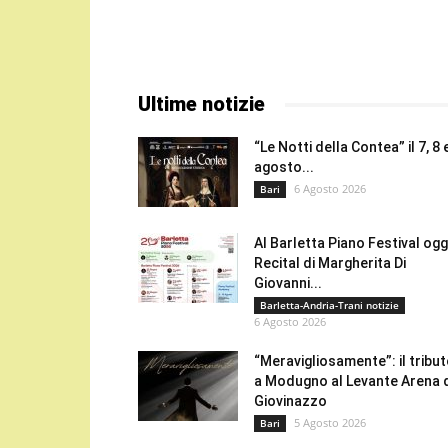
Ultime notizie
“Le Notti della Contea” il 7, 8 
agosto...
6 Agosto 2026
Bari
Al Barletta Piano Festival oggi
Recital di Margherita Di
Giovanni...
Barletta-Andria-Trani notizie
6 Agosto 2026
“Meravigliosamente”: il tribu
a Modugno al Levante Arena 
Giovinazzo
5 Agosto 2026
Bari