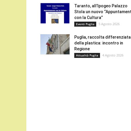
Taranto, all’Ipogeo Palazzo
Stola un nuovo “Appuntamen
con la Cultura”
5 Agosto 2026
Eventi Puglia
Puglia, raccolta differenziata
della plastica: incontro in
Regione
4 Agosto 2026
Attualità Puglia