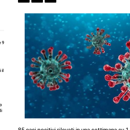
e 9
 il
to
di