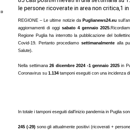
85 casi positivi rilevati in una settimana s
le persone ricoverate in
area non critica,1 in
to
REGIONE – Le ultime notizie da
Puglianews24.eu
sull’a
aggiornamenti di oggi
sabato 4 gennaio
2025
.Ricordia
Regione Puglia ha interrotto la pubblicazione del bollettino 
Covid-19. Pertanto procediamo
settimanalmente
alla pu
Salute).
Nella settimana
26 dicembre 2024 -1 gennaio 2025
in Pu
Coronavirus su
1.134
tamponi eseguiti con una incidenza d
In totale i tamponi eseguiti dall’inizio pandemia in Puglia so
245 (-29)
sono gli attualmente positivi (ricoverati + person