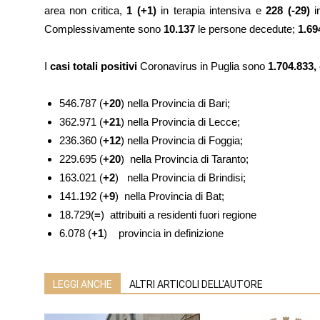
area non critica,
1
(+1)
in terapia intensiva e
228 (-29)
i
Complessivamente sono
10.137
le persone decedute;
1.69
I
casi totali positivi
Coronavirus in Puglia sono
1.704.833, 
546.787 (
+20
) nella Provincia di Bari;
362.971 (
+21
) nella Provincia di Lecce;
236.360 (
+12
) nella Provincia di Foggia;
229.695 (
+20
) nella Provincia di Taranto;
163.021 (
+2
) nella Provincia di Brindisi;
141.192 (
+9
) nella Provincia di Bat;
18.729(
=
)
attribuiti a residenti fuori regione
6.078 (
+1
) provincia in definizione
LEGGI ANCHE
ALTRI ARTICOLI DELL'AUTORE