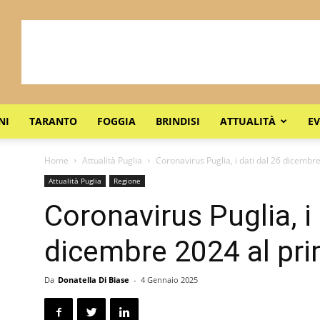
NI
TARANTO
FOGGIA
BRINDISI
ATTUALITÀ
EV
Home
Attualità Puglia
Coronavirus Puglia, i dati dal 26 dicemb
Attualità Puglia
Regione
Coronavirus Puglia, i 
dicembre 2024 al pr
Da
Donatella Di Biase
-
4 Gennaio 2025