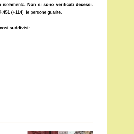
n isolamento
. Non si sono
verificati decessi.
4.451
(
+114
)
le persone guarite.
così suddivisi: