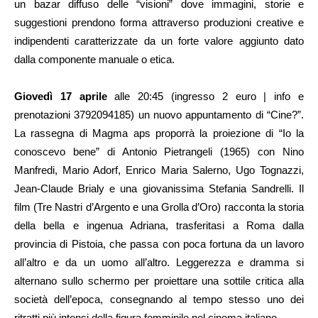
un bazar diffuso delle “visioni” dove immagini, storie e
suggestioni prendono forma attraverso produzioni creative e
indipendenti caratterizzate da un forte valore aggiunto dato
dalla componente manuale o etica.
Giovedì 17 aprile
alle 20:45 (ingresso 2 euro | info e
prenotazioni 3792094185) un nuovo appuntamento di “Cine?”.
La rassegna di Magma aps proporrà la proiezione di “Io la
conoscevo bene” di Antonio Pietrangeli (1965) con Nino
Manfredi, Mario Adorf, Enrico Maria Salerno, Ugo Tognazzi,
Jean-Claude Brialy e una giovanissima Stefania Sandrelli. Il
film (Tre Nastri d’Argento e una Grolla d’Oro) racconta la storia
della bella e ingenua Adriana, trasferitasi a Roma dalla
provincia di Pistoia, che passa con poca fortuna da un lavoro
all’altro e da un uomo all’altro. Leggerezza e dramma si
alternano sullo schermo per proiettare una sottile critica alla
società dell’epoca, consegnando al tempo stesso uno dei
ritratti più intensi della figura femminile nel cinema italiano.