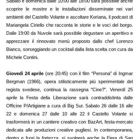
Sabato e domenica dalle 10:00 alle 18:00 sarà possibile anche
scoprire le mostre e le installazioni disseminate nei vari
ambienti del Castello Volante e ascoltare Korìana, il podcast di
Mariangela Ciriello che racconta le storie e le voci del borgo.
Dalle 19:00 da Nuvole sarà possibile degustare un aperitivo e
apprezzare il rinnovato menù proposto dallo chef Lorenzo
Bianco, sorseggiando un cocktail dalla lista scelta con cura da
Michele Contini.
Giovedì 24 aprile
(ore 20:45) con il film “Persona” di Ingmar
Bergman (1966), opera stilisticamente più sperimentale del
regista svedese, continua la rassegna “Cine?”. Venerdì 25
aprile la Festa della Liberazione sarà contraddistinta dalle
Officine P/Artigiane a cura di Big Sur. Sabato 26 dalle 16 alle
22 e domenica 27 dalle 10 alle 22 il Castello Volante si
trasformerà in un cantiere creativo con BazArt, festa-mercato
dedicata alle produzioni creative pugliesi. In contemporanea,
dentro e fuori la fortezza, si svolgerà anche la Fiera di San