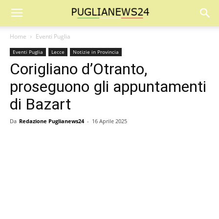
Home
Eventi Puglia
Eventi Puglia
Lecce
Notizie in Provincia
Corigliano d’Otranto,
proseguono gli appuntamenti
di Bazart
Da
Redazione Puglianews24
-
16 Aprile 2025