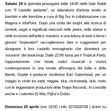
Sabato 19
la giornata proseguirà dalle 18:00 nelle Sale Nobili
con “Il castello parlante”, un laboratorio d’artista rivolto ai
bambini e alle bambine a cura di Big Sur in collaborazione con
Magma e infoPoint. Dopo una visita dei luoghi alla ricerca di
simboli, segni e significati nascosti nelle pietre, nelle statue e
nelle iscrizioni dell’antico maniero, e una lettura di testi a tema i
giovani “esploratori” raccoglieranno idee e suggestioni per
disegnare il loro castello immaginario che diventerà un
‘souvenir’ del bookshop. Dalle 22:00 torna poi il Tropical Party,
l’appuntamento che fonde radici musicali e visioni
contemporanee in una serata all’insegna del ballo e della
libertà. Ospite il producer londinese Earl Gateshead, per un
viaggio in vinile tra early reggae, ska, rocksteady, dub, roots
con le leggendarie produzioni della Trojan Records. In consolle
anche e i salentini Dj War, P@ul e Dubin.
Domenica 20 aprile
(ore 18:00 | info 3270428708 | ticket su