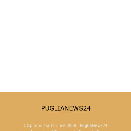
L'Opinionista © since 2008 - PugliaNews24