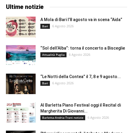
Ultime notizie
A Mola di Bari l’8 agosto va in scena “Aida”
6 Agosto 2026
Bari
“Sol dell’Alba”: torna il concerto a Bisceglie
6 Agosto 2026
Attualità Puglia
“Le Notti della Contea” il 7, 8 e 9 agosto...
6 Agosto 2026
Bari
Al Barletta Piano Festival oggi il Recital di
Margherita Di Giovanni...
6 Agosto 2026
Barletta-Andria-Trani notizie