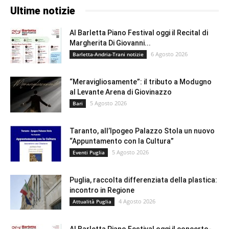
Ultime notizie
Al Barletta Piano Festival oggi il Recital di
Margherita Di Giovanni...
6 Agosto 2026
Barletta-Andria-Trani notizie
“Meravigliosamente”: il tributo a Modugno
al Levante Arena di Giovinazzo
5 Agosto 2026
Bari
Taranto, all’Ipogeo Palazzo Stola un nuovo
“Appuntamento con la Cultura”
5 Agosto 2026
Eventi Puglia
Puglia, raccolta differenziata della plastica:
incontro in Regione
4 Agosto 2026
Attualità Puglia
Al Barletta Piano Festival oggi il concerto-