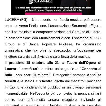
LUCERA (FG) – Un concerto non è solo musica, può essere
un ponte verso l’inclusione. L’associazione Strumenti e Figure,
con il patrocinio e la compartecipazione del Comune di Lucera,
in collaborazione con Murialdomani e con il sostegno di GSD
Group e di Banca Popolare Pugliese, ha organizzato
un’iniziativa che va oltre lo spettacolo, un’occasione per
riflettere sulla disabilità visiva e sulla forza della musica.
I
l prossimo 18 ottobre, alle 21, al Teatro dell’Opera di
Lucera
si creerà un’atmosfera unica grazie al
“Concerto al
buio…con note illuminate”.
Protagonisti saranno
Annalisa
Minetti e la Melos Orchestra
, diretta dal maestro Francesco
Finizio, che guideranno il pubblico in un viaggio sensoriale
indimenticabile. Nell’oscurità più completa, la musica si farà
sentire con un’intensità ancora maggiore, invitando gli
spettatori a percepire le vibrazioni, i ritmi e le emozioni