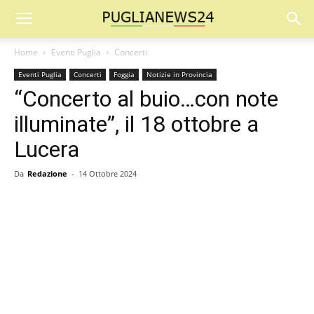
Home
Eventi Puglia
Concerti
Eventi Puglia
Concerti
Foggia
Notizie in Provincia
“Concerto al buio…con note
illuminate”, il 18 ottobre a
Lucera
Da
Redazione
-
14 Ottobre 2024