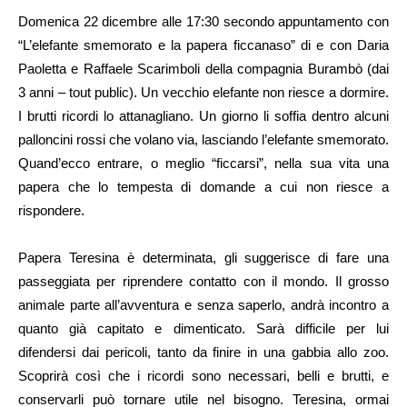
Domenica 22 dicembre alle 17:30 secondo appuntamento con
“L’elefante smemorato e la papera ficcanaso” di e con Daria
Paoletta e Raffaele Scarimboli della compagnia Burambò (dai
3 anni – tout public). Un vecchio elefante non riesce a dormire.
I brutti ricordi lo attanagliano. Un giorno li soffia dentro alcuni
palloncini rossi che volano via, lasciando l’elefante smemorato.
Quand’ecco entrare, o meglio “ficcarsi”, nella sua vita una
papera che lo tempesta di domande a cui non riesce a
rispondere.
Papera Teresina è determinata, gli suggerisce di fare una
passeggiata per riprendere contatto con il mondo. Il grosso
animale parte all’avventura e senza saperlo, andrà incontro a
quanto già capitato e dimenticato. Sarà difficile per lui
difendersi dai pericoli, tanto da finire in una gabbia allo zoo.
Scoprirà così che i ricordi sono necessari, belli e brutti, e
conservarli può tornare utile nel bisogno. Teresina, ormai