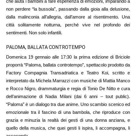
che aiuta i bambini a fare esperienza di emozioni, imparando a
non perdere “la bussola”, passando dalla gioia alla delusione,
dalla malinconia all’allegria, dall’amore al risentimento. Una
città solitamente notturna, perché vive nel profondo dei
sentimenti. Non solo infantili.
PALOMA, BALLATA CONTROTEMPO
Domenica 19 gennaio alle 17:30 la prima edizione di Briciole
proporrà “Paloma, ballata controtempo”, spettacolo prodotto da
Factory Compagnia Transadriatica e Teatro Koi, scritto e
interpretato da Michela Marrazzi con musiche di Mattia Manco
e Rocco Nigro, drammaturgia e regia di Tonio De Nitto e cura
dell’animazione di Nadia Milani (dai 6 anni – tout public).
“Paloma” è un dialogo tra due anime. Uno scambio scenico ed
emozionale tra il fascino di una bambola, che riproduce con
grazia e minuzia la realtà dei gesti di una donna anziana, e
quello della musica, che quei gesti li ispira, li accompagna, li
asseconda.