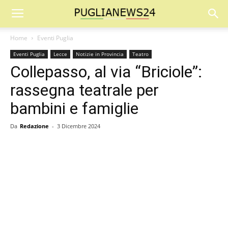
Home
Eventi Puglia
Eventi Puglia
Lecce
Notizie in Provincia
Teatro
Collepasso, al via “Briciole”:
rassegna teatrale per
bambini e famiglie
Da
Redazione
-
3 Dicembre 2024