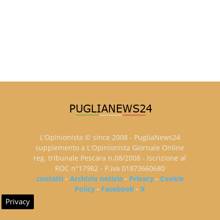
L'Opinionista © since 2008 - PugliaNews24
supplemento a L'Opinionista Giornale Online
reg. tribunale Pescara n.08/2008 - iscrizione al
ROC n°17982 - P.iva 01873660680
contatti
-
Archivio notizie
-
Privacy
-
Cookie
Policy
-
Facebook
-
X
Privacy