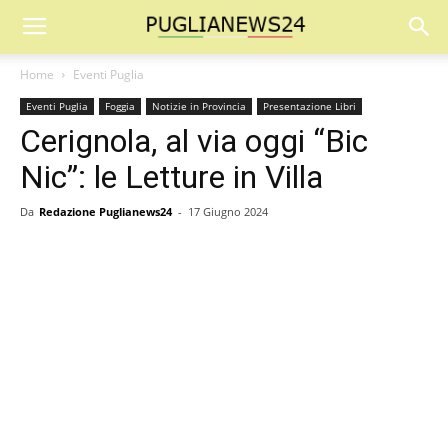
Home
Eventi Puglia
Eventi Puglia
Foggia
Notizie in Provincia
Presentazione Libri
Cerignola, al via oggi “Bic
Nic”: le Letture in Villa
Da
Redazione Puglianews24
-
17 Giugno 2024