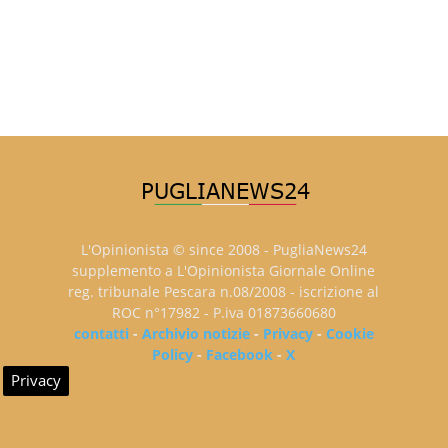
L'Opinionista © since 2008 - PugliaNews24
supplemento a L'Opinionista Giornale Online
reg. tribunale Pescara n.08/2008 - iscrizione al
ROC n°17982 - P.iva 01873660680
contatti
-
Archivio notizie
-
Privacy
-
Cookie
Policy
-
Facebook
-
X
Privacy