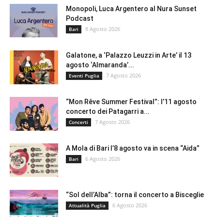
Monopoli, Luca Argentero al Nura Sunset
Podcast
8 Agosto 2026
Bari
Galatone, a ‘Palazzo Leuzzi in Arte’ il 13
agosto ‘Almaranda’...
7 Agosto 2026
Eventi Puglia
“Mon Rêve Summer Festival”: l’11 agosto
concerto dei Patagarri a...
7 Agosto 2026
Concerti
A Mola di Bari l’8 agosto va in scena “Aida”
6 Agosto 2026
Bari
“Sol dell’Alba”: torna il concerto a Bisceglie
6 Agosto 2026
Attualità Puglia