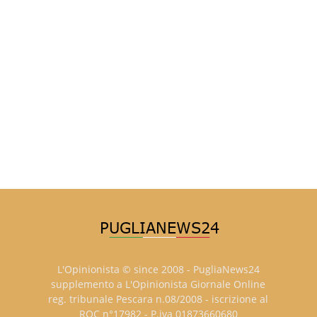
L'Opinionista © since 2008 - PugliaNews24
supplemento a L'Opinionista Giornale Online
reg. tribunale Pescara n.08/2008 - iscrizione al
ROC n°17982 - P.iva 01873660680