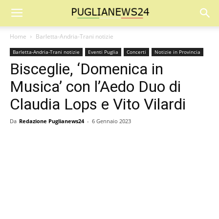
Home
Barletta-Andria-Trani notizie
Barletta-Andria-Trani notizie
Eventi Puglia
Concerti
Notizie in Provincia
Bisceglie, ‘Domenica in
Musica’ con l’Aedo Duo di
Claudia Lops e Vito Vilardi
Da
Redazione Puglianews24
-
6 Gennaio 2023