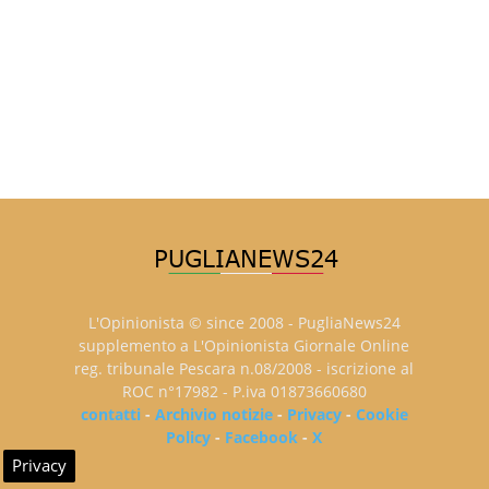
L'Opinionista © since 2008 - PugliaNews24
supplemento a L'Opinionista Giornale Online
reg. tribunale Pescara n.08/2008 - iscrizione al
ROC n°17982 - P.iva 01873660680
contatti
-
Archivio notizie
-
Privacy
-
Cookie
Policy
-
Facebook
-
X
Privacy