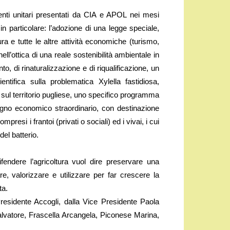
nti unitari presentati da CIA e APOL nei mesi
d in particolare: l’adozione di una legge speciale,
ra e tutte le altre attività economiche (turismo,
ll’ottica di una reale sostenibilità ambientale in
nto, di rinaturalizzazione e di riqualificazione, un
ntifica sulla problematica Xylella fastidiosa,
i sul territorio pugliese, uno specifico programma
ostegno economico straordinario, con destinazione
compresi i frantoi (privati o sociali) ed i vivai, i cui
del batterio.
endere l’agricoltura vuol dire preservare una
e, valorizzare e utilizzare per far crescere la
ta.
esidente Accogli, dalla Vice Presidente Paola
alvatore, Frascella Arcangela, Piconese Marina,