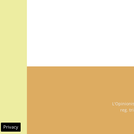
L'Opinioni
reg. t
Privacy