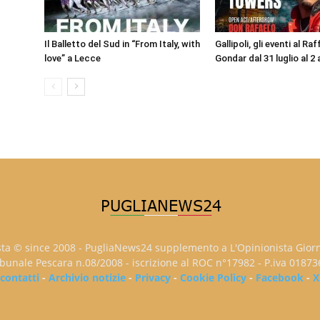
Il Balletto del Sud in “From Italy, with
Gallipoli, gli eventi al R
love” a Lecce
Gondar dal 31 luglio al 
sta © since 2008 - PugliaNews24 supplemento a L'Opinionista Gior
ribunale Pescara n.08/2008 - iscrizione al ROC n°17982 - P.iva 0187
contatti
-
Archivio notizie
-
Privacy
-
Cookie Policy
-
Facebook
-
X