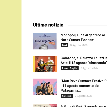
Ultime notizie
Monopoli, Luca Argentero al
Nura Sunset Podcast
8 Agosto 2026
Bari
Galatone, a ‘Palazzo Leuzzi i
Arte’ il 13 agosto ‘Almaranda’.
7 Agosto 2026
Eventi Puglia
“Mon Rêve Summer Festival”:
l’11 agosto concerto dei
Patagarri a...
7 Agosto 2026
Concerti
A Mola di Bari l’8 agosto va in