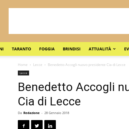
NI
TARANTO
FOGGIA
BRINDISI
ATTUALITÀ
EV
Home
Lecce
Benedetto Accogli nuovo presidente Cia di Lecce
Lecce
Benedetto Accogli n
Cia di Lecce
Da
Redazione
-
28 Gennaio 2018