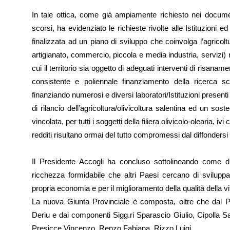
In tale ottica, come già ampiamente richiesto nei docume
scorsi, ha evidenziato le richieste rivolte alle Istituzioni e
finalizzata ad un piano di sviluppo che coinvolga l’agricoltu
artigianato, commercio, piccola e media industria, servizi) ne
cui il territorio sia oggetto di adeguati interventi di risaname
consistente e poliennale finanziamento della ricerca scie
finanziando numerosi e diversi laboratori/Istituzioni present
di rilancio dell’agricoltura/olivicoltura salentina ed un s
vincolata, per tutti i soggetti della filiera olivicolo-olearia, ivi 
redditi risultano ormai del tutto compromessi dal diffondersi 
Il Presidente Accogli ha concluso sottolineando come dif
ricchezza formidabile che altri Paesi cercano di sviluppar
propria economia e per il miglioramento della qualità della vi
La nuova Giunta Provinciale è composta, oltre che dal Pr
Deriu e dai componenti Sigg.ri Sparascio Giulio, Cipolla S
Presicce Vincenzo, Renzo Fabiana, Rizzo Luigi.