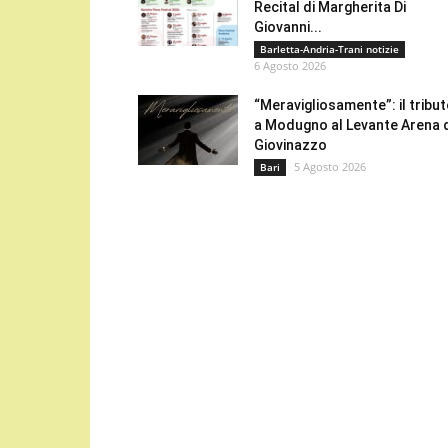
Recital di Margherita Di
Giovanni...
Barletta-Andria-Trani notizie
6 Agosto 2026
“Meravigliosamente”: il tribu
a Modugno al Levante Arena 
Giovinazzo
5 Agosto 2026
Bari