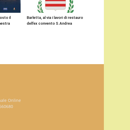
osto il
Barletta, al via i lavori di restauro
hestra
dell’ex convento S.Andrea
nale Online
3660680