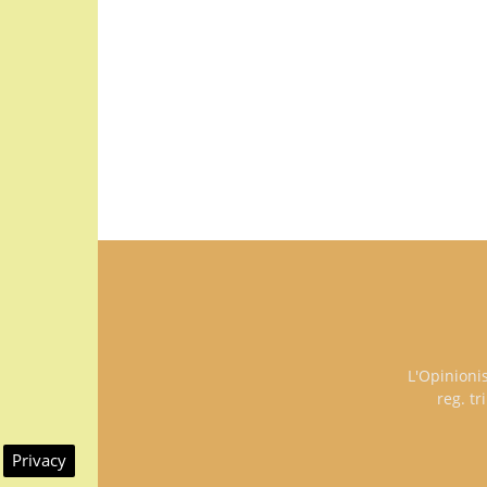
L'Opinioni
reg. t
Privacy