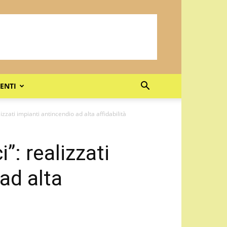
ENTI
lizzati impianti antincendio ad alta affidabilità
”: realizzati
ad alta