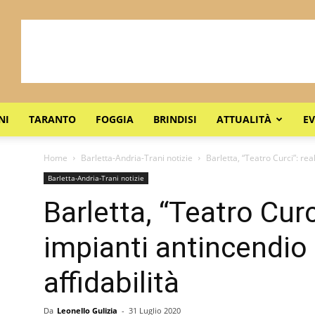
NI
TARANTO
FOGGIA
BRINDISI
ATTUALITÀ
EV
Home
Barletta-Andria-Trani notizie
Barletta, “Teatro Curci”: rea
Barletta-Andria-Trani notizie
Barletta, “Teatro Curci
impianti antincendio 
affidabilità
Da
Leonello Gulizia
-
31 Luglio 2020