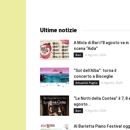
Ultime notizie
A Mola di Bari l’8 agosto va in
scena “Aida”
6 Agosto 2026
Bari
“Sol dell’Alba”: torna il
concerto a Bisceglie
6 Agosto 2026
Attualità Puglia
“Le Notti della Contea” il 7, 8 
agosto...
6 Agosto 2026
Bari
Al Barletta Piano Festival oggi