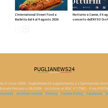
L’International Street Food a
Notturno a Canne, il 6 ag
Barletta dal 6 al 9 agosto 2026
concerto dell’AYSO Orc
sta © since 2008 - PugliaNews24 supplemento a L'Opinionista Gior
ribunale Pescara n.08/2008 - iscrizione al ROC n°17982 - P.iva 0187
contatti
-
Archivio notizie
-
Privacy
-
Cookie Policy
-
Facebook
-
X