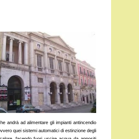
 che andrà ad alimentare gli impianti antincendio
r, ovvero quei sistemi automatici di estinzione degli
l calore, facendo fuori uscire acqua da appositi