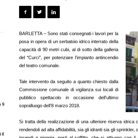
BARLETTA – Sono stati consegnati i lavori per la
posa in opera di un serbatoio idrico interrato della
capacità di 90 metri cubi, al di sotto della galleria
del “Curci”, per potenziare l’impianto antincendio
del teatro comunale.
Tale intervento da seguito a quanto chiesto dalla
Commissione comunale di vigilanza sui locali di
pubblico spettacolo in occasione dell’ultimo
e 9
sopralluogo dell’8 marzo 2018.
Si tratta della realizzazione di una ulteriore riserva idrica
rendendoli ad alta affidabilità, sia gli idranti sia gli sprinkle
 il
incendi a pioggia, posti al soffitto, che si attivano con i