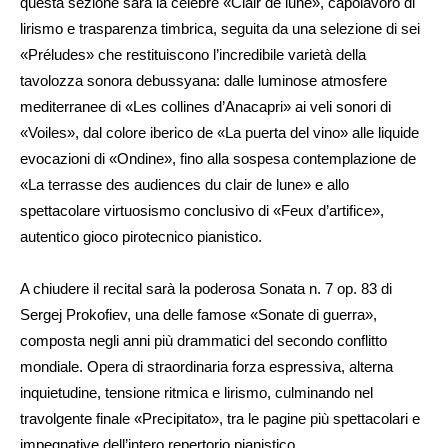
questa sezione sarà la celebre «Clair de lune», capolavoro di
lirismo e trasparenza timbrica, seguita da una selezione di sei
«Préludes» che restituiscono l’incredibile varietà della
tavolozza sonora debussyana: dalle luminose atmosfere
mediterranee di «Les collines d’Anacapri» ai veli sonori di
«Voiles», dal colore iberico de «La puerta del vino» alle liquide
evocazioni di «Ondine», fino alla sospesa contemplazione de
«La terrasse des audiences du clair de lune» e allo
spettacolare virtuosismo conclusivo di «Feux d’artifice»,
autentico gioco pirotecnico pianistico.
A chiudere il recital sarà la poderosa Sonata n. 7 op. 83 di
Sergej Prokofiev, una delle famose «Sonate di guerra»,
composta negli anni più drammatici del secondo conflitto
mondiale. Opera di straordinaria forza espressiva, alterna
inquietudine, tensione ritmica e lirismo, culminando nel
travolgente finale «Precipitato», tra le pagine più spettacolari e
impegnative dell’intero repertorio pianistico.