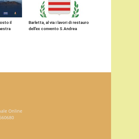
osto il
Barletta, al via i lavori di restauro
hestra
dell’ex convento S.Andrea
nale Online
3660680