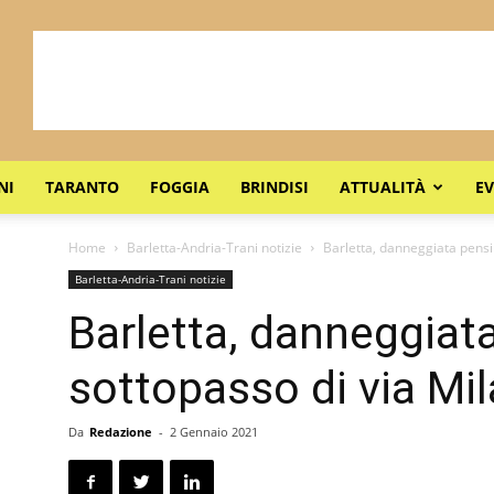
NI
TARANTO
FOGGIA
BRINDISI
ATTUALITÀ
EV
Home
Barletta-Andria-Trani notizie
Barletta, danneggiata pensil
Barletta-Andria-Trani notizie
Barletta, danneggiata
sottopasso di via Mi
Da
Redazione
-
2 Gennaio 2021