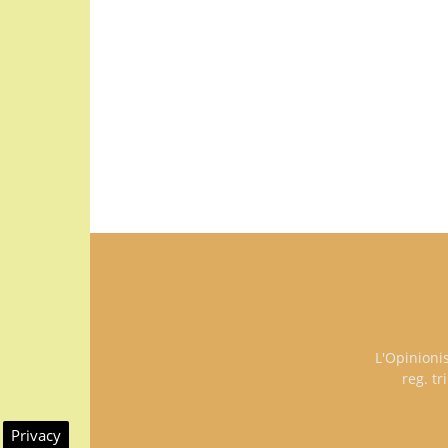
L'Opinioni
reg. t
Privacy