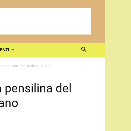
ENTI
ina del sottopasso di via Milano
 pensilina del
lano