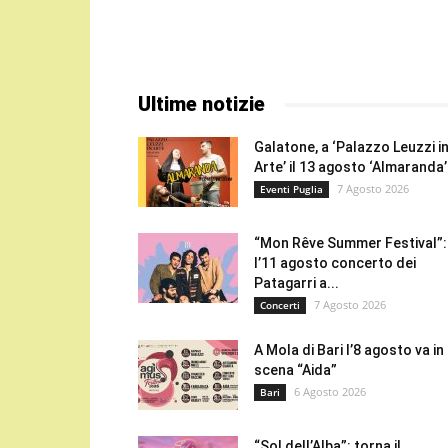
Ultime notizie
Galatone, a ‘Palazzo Leuzzi i
Arte’ il 13 agosto ‘Almaranda’.
7 Agosto 2026
Eventi Puglia
“Mon Rêve Summer Festival”:
l’11 agosto concerto dei
Patagarri a...
7 Agosto 2026
Concerti
A Mola di Bari l’8 agosto va in
scena “Aida”
6 Agosto 2026
Bari
“Sol dell’Alba”: torna il