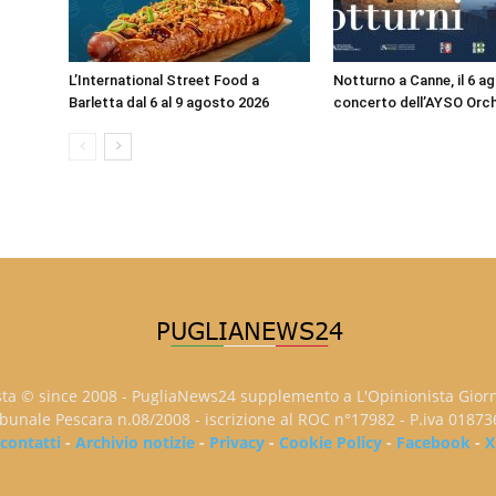
L’International Street Food a
Notturno a Canne, il 6 ag
Barletta dal 6 al 9 agosto 2026
concerto dell’AYSO Orc
sta © since 2008 - PugliaNews24 supplemento a L'Opinionista Gior
ribunale Pescara n.08/2008 - iscrizione al ROC n°17982 - P.iva 0187
contatti
-
Archivio notizie
-
Privacy
-
Cookie Policy
-
Facebook
-
X