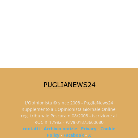
L'Opinionista © since 2008 - PugliaNews24
supplemento a L'Opinionista Giornale Online
reg. tribunale Pescara n.08/2008 - iscrizione al
ROC n°17982 - P.iva 01873660680
contatti
-
Archivio notizie
-
Privacy
-
Cookie
Policy
-
Facebook
-
X