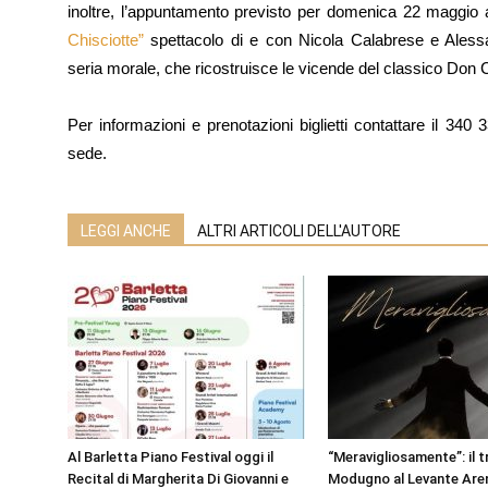
inoltre, l’appuntamento previsto per domenica 22 maggio a
Chisciotte”
spettacolo di e con Nicola Calabrese e Alessa
seria morale, che ricostruisce le vicende del classico Don 
Per informazioni e prenotazioni biglietti contattare il 34
sede.
LEGGI ANCHE
ALTRI ARTICOLI DELL'AUTORE
Al Barletta Piano Festival oggi il
“Meravigliosamente”: il t
Recital di Margherita Di Giovanni e
Modugno al Levante Aren