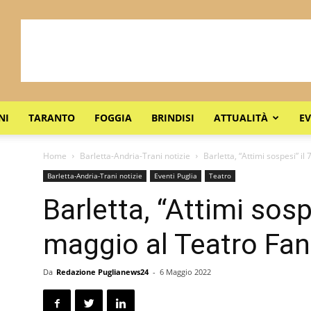
NI
TARANTO
FOGGIA
BRINDISI
ATTUALITÀ
EV
Home
Barletta-Andria-Trani notizie
Barletta, “Attimi sospesi” il
Barletta-Andria-Trani notizie
Eventi Puglia
Teatro
Barletta, “Attimi sospe
maggio al Teatro Fan
Da
Redazione Puglianews24
-
6 Maggio 2022