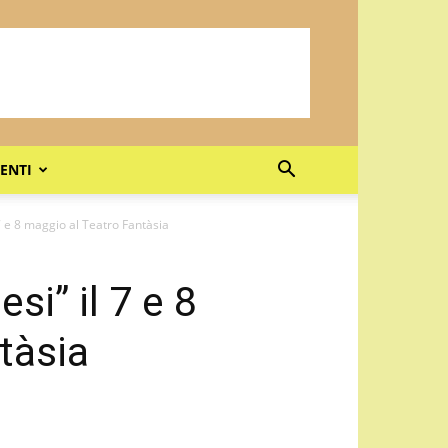
ENTI
 7 e 8 maggio al Teatro Fantàsia
si” il 7 e 8
tàsia