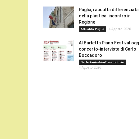
Puglia, raccolta differenziata
della plastica: incontro in
Regione
4 Agosto 2026
Attualità Puglia
Al Barletta Piano Festival oggi
concerto-intervista di Carlo
Boccadoro
Barletta-Andria-Trani notizie
4 Agosto 2026