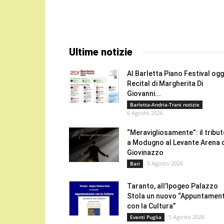
Ultime notizie
Al Barletta Piano Festival oggi
Recital di Margherita Di
Giovanni...
Barletta-Andria-Trani notizie
6 Agosto 2026
“Meravigliosamente”: il tribu
a Modugno al Levante Arena 
Giovinazzo
5 Agosto 2026
Bari
Taranto, all’Ipogeo Palazzo
Stola un nuovo “Appuntamen
con la Cultura”
5 Agosto 2026
Eventi Puglia