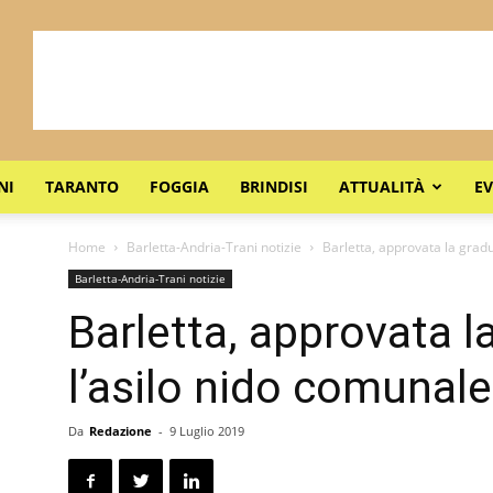
NI
TARANTO
FOGGIA
BRINDISI
ATTUALITÀ
EV
Home
Barletta-Andria-Trani notizie
Barletta, approvata la gradu
Barletta-Andria-Trani notizie
Barletta, approvata l
l’asilo nido comunale
Da
Redazione
-
9 Luglio 2019