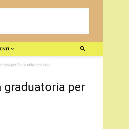
ENTI
atoria per l’asilo nido comunale
a graduatoria per