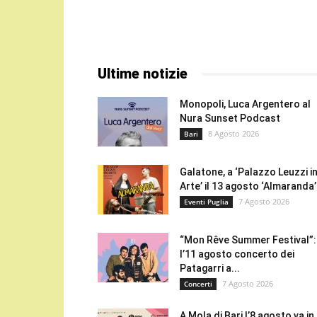
Ultime notizie
Monopoli, Luca Argentero al
Nura Sunset Podcast
8 Agosto 2026
Bari
Galatone, a ‘Palazzo Leuzzi i
Arte’ il 13 agosto ‘Almaranda’.
7 Agosto 2026
Eventi Puglia
“Mon Rêve Summer Festival”:
l’11 agosto concerto dei
Patagarri a...
7 Agosto 2026
Concerti
A Mola di Bari l’8 agosto va in