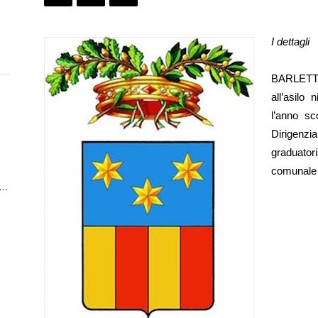
I dettagli
BARLETTA 
all’asilo
l’anno s
Dirigenzia
graduatori
comunale 
n
..