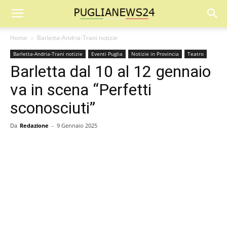
Home
Barletta-Andria-Trani notizie
Barletta-Andria-Trani notizie
Eventi Puglia
Notizie in Provincia
Teatro
Barletta dal 10 al 12 gennaio
va in scena “Perfetti
sconosciuti”
Da
Redazione
-
9 Gennaio 2025