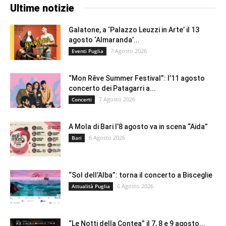
Ultime notizie
Galatone, a ‘Palazzo Leuzzi in Arte’ il 13
agosto ‘Almaranda’...
7 Agosto 2026
Eventi Puglia
“Mon Rêve Summer Festival”: l’11 agosto
concerto dei Patagarri a...
7 Agosto 2026
Concerti
A Mola di Bari l’8 agosto va in scena “Aida”
6 Agosto 2026
Bari
“Sol dell’Alba”: torna il concerto a Bisceglie
6 Agosto 2026
Attualità Puglia
“Le Notti della Contea” il 7, 8 e 9 agosto...