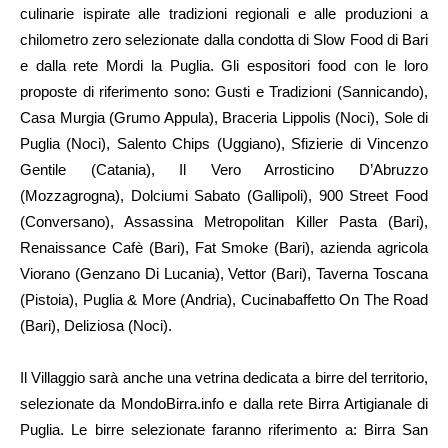
culinarie ispirate alle tradizioni regionali e alle produzioni a
chilometro zero selezionate dalla condotta di Slow Food di Bari
e dalla rete Mordi la Puglia. Gli espositori food con le loro
proposte di riferimento sono: Gusti e Tradizioni (Sannicando),
Casa Murgia (Grumo Appula), Braceria Lippolis (Noci), Sole di
Puglia (Noci), Salento Chips (Uggiano), Sfizierie di Vincenzo
Gentile (Catania), Il Vero Arrosticino D’Abruzzo
(Mozzagrogna), Dolciumi Sabato (Gallipoli), 900 Street Food
(Conversano), Assassina Metropolitan Killer Pasta (Bari),
Renaissance Cafè (Bari), Fat Smoke (Bari), azienda agricola
Viorano (Genzano Di Lucania), Vettor (Bari), Taverna Toscana
(Pistoia), Puglia & More (Andria), Cucinabaffetto On The Road
(Bari), Deliziosa (Noci).
Il Villaggio sarà anche una vetrina dedicata a birre del territorio,
selezionate da MondoBirra.info e dalla rete Birra Artigianale di
Puglia. Le birre selezionate faranno riferimento a: Birra San