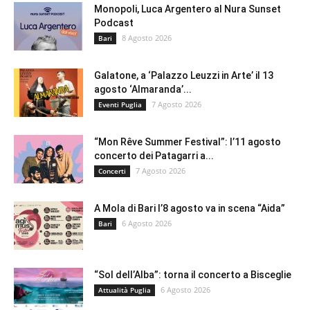
Monopoli, Luca Argentero al Nura Sunset
Podcast
8 Agosto 2026
Bari
Galatone, a ‘Palazzo Leuzzi in Arte’ il 13
agosto ‘Almaranda’...
7 Agosto 2026
Eventi Puglia
“Mon Rêve Summer Festival”: l’11 agosto
concerto dei Patagarri a...
7 Agosto 2026
Concerti
A Mola di Bari l’8 agosto va in scena “Aida”
6 Agosto 2026
Bari
“Sol dell’Alba”: torna il concerto a Bisceglie
6 Agosto 2026
Attualità Puglia