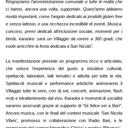
R
ingraziamo l’amministrazione comunale e tutte le realtà che
ci hanno, ancora una volta, supportato. Quest’anno abbiamo
novità importanti, come l’angolo dedicato ai prodotti gluten free
e senza lattosio, e una ricchezza incredibile di eventi. Musica,
concorsi, premi dedicati all’inclusione sociale, momenti per i
bimbi, karaoke: sarà un Villaggio da vivere a 360 gradi, che
vuole arricchire la festa dedicata a San Nicola”.
La manifestazione prevede un programma ricco e articolato,
che unisce l’esperienza del gusto a iniziative culturali,
spettacoli, laboratori, talk tematici e attività per tutte le età.
Spettacoli musicali e performance artistiche animeranno il
Villaggio tutte le sere, con dj set, concerti, animazione, flash
mob e intrattenimento dal vivo. Karaoke e momenti di socialità
saranno assicurati grazie al supporto di ‘Sii felice sei a Bari”.
Ancora musica, con le finali del contest musicale ‘San Nicola
Vibes’, promosso in collaborazione con Radio Bari, e le
premiazioni del contest fotografico ‘Clicks’ e poetico ‘Rhymes’.