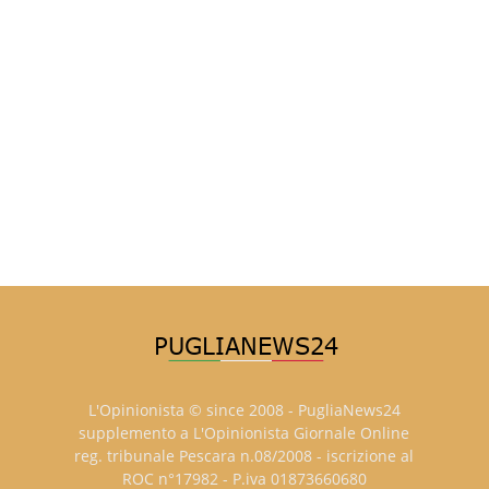
L'Opinionista © since 2008 - PugliaNews24
supplemento a L'Opinionista Giornale Online
reg. tribunale Pescara n.08/2008 - iscrizione al
ROC n°17982 - P.iva 01873660680